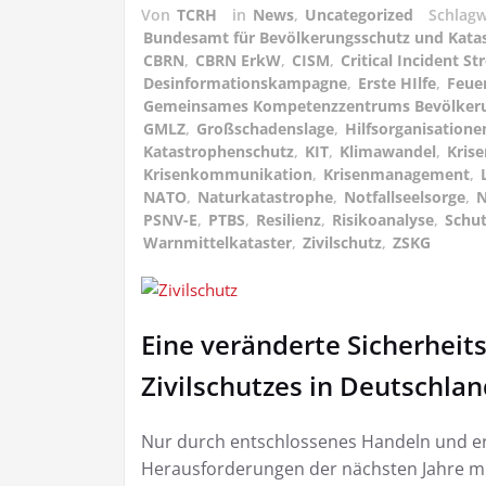
Von
TCRH
in
News
,
Uncategorized
Schlag
Bundesamt für Bevölkerungsschutz und Katas
CBRN
,
CBRN ErkW
,
CISM
,
Critical Incident 
Desinformationskampagne
,
Erste HIlfe
,
Feue
Gemeinsames Kompetenzzentrums Bevölker
GMLZ
,
Großschadenslage
,
Hilfsorganisatione
Katastrophenschutz
,
KIT
,
Klimawandel
,
Krise
Krisenkommunikation
,
Krisenmanagement
,
NATO
,
Naturkatastrophe
,
Notfallseelsorge
,
N
PSNV-E
,
PTBS
,
Resilienz
,
Risikoanalyse
,
Schu
Warnmittelkataster
,
Zivilschutz
,
ZSKG
Eine veränderte Sicherheits
Zivilschutzes in Deutschla
Nur durch entschlossenes Handeln und erh
Herausforderungen der nächsten Jahre mit