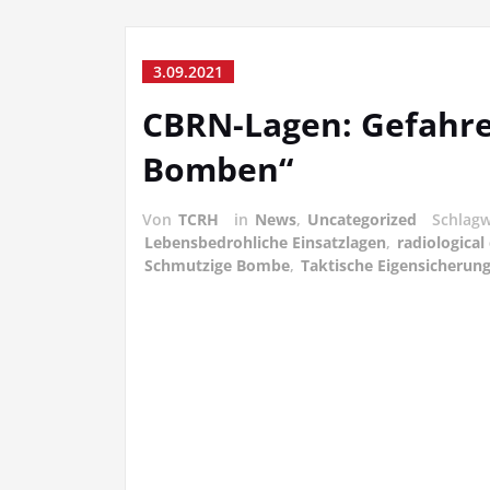
3.09.2021
CBRN-Lagen: Gefahre
Bomben“
Von
TCRH
in
News
,
Uncategorized
Schlag
Lebensbedrohliche Einsatzlagen
,
radiological
Schmutzige Bombe
,
Taktische Eigensicherun