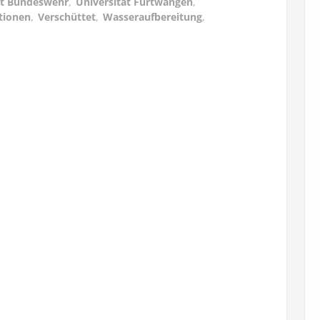
ät Bundeswehr
,
Universität Furtwangen
,
tionen
,
Verschüttet
,
Wasseraufbereitung
,