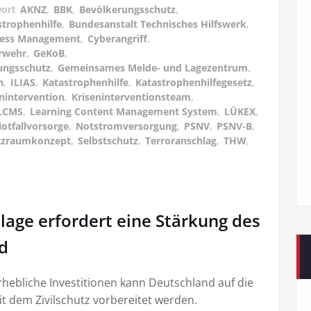
wort
AKNZ
,
BBK
,
Bevölkerungsschutz
,
trophenhilfe
,
Bundesanstalt Technisches Hilfswerk
,
Stress Management
,
Cyberangriff
,
rwehr
,
GeKoB
,
ungsschutz
,
Gemeinsames Melde- und Lagezentrum
,
n
,
ILIAS
,
Katastrophenhilfe
,
Katastrophenhilfegesetz
,
nintervention
,
Kriseninterventionsteam
,
LCMS
,
Learning Content Management System
,
LÜKEX
,
otfallvorsorge
,
Notstromversorgung
,
PSNV
,
PSNV-B
,
tzraumkonzept
,
Selbstschutz
,
Terroranschlag
,
THW
,
lage erfordert eine Stärkung des
nd
ebliche Investitionen kann Deutschland auf die
 dem Zivilschutz vorbereitet werden.