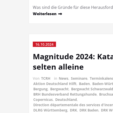
Was sind die Gründe für diese Herausfo
Weiterlesen
16.10.2024
Magnitude 2024: Ka
selten alleine
Von
TCRH
in
News
,
Seminare
,
Terminkalen
Aktion Deutschland Hilft
,
Baden
,
Baden-Wür
Bergung
,
Bergwacht
,
Bergwacht Schwarzwal
BRH Bundesverband Rettungshunde
,
Bruchsa
Copernicus
,
Deutschland
,
Direction départementale des services d'ince
DLRG Württemberg
,
DRK
,
DRK Baden
,
DRK W