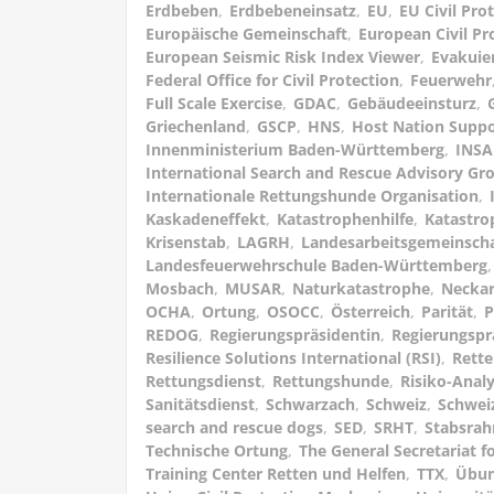
Erdbeben
,
Erdbebeneinsatz
,
EU
,
EU Civil Pr
Europäische Gemeinschaft
,
European Civil Pr
European Seismic Risk Index Viewer
,
Evakuie
Federal Office for Civil Protection
,
Feuerwehr
Full Scale Exercise
,
GDAC
,
Gebäudeeinsturz
,
Griechenland
,
GSCP
,
HNS
,
Host Nation Suppo
Innenministerium Baden-Württemberg
,
INS
International Search and Rescue Advisory Gr
Internationale Rettungshunde Organisation
,
Kaskadeneffekt
,
Katastrophenhilfe
,
Katastro
Krisenstab
,
LAGRH
,
Landesarbeitsgemeinsch
Landesfeuerwehrschule Baden-Württemberg
Mosbach
,
MUSAR
,
Naturkatastrophe
,
Neckar
OCHA
,
Ortung
,
OSOCC
,
Österreich
,
Parität
,
P
REDOG
,
Regierungspräsidentin
,
Regierungspr
Resilience Solutions International (RSI)
,
Rett
Rettungsdienst
,
Rettungshunde
,
Risiko-Anal
Sanitätsdienst
,
Schwarzach
,
Schweiz
,
Schwei
search and rescue dogs
,
SED
,
SRHT
,
Stabsra
Technische Ortung
,
The General Secretariat fo
Training Center Retten und Helfen
,
TTX
,
Übu