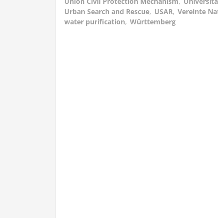
Union Civil Protection Mechanism
,
Universit
Urban Search and Rescue
,
USAR
,
Vereinte Na
water purification
,
Württemberg