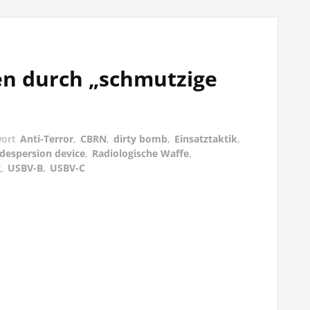
n durch „schmutzige
wort
Anti-Terror
,
CBRN
,
dirty bomb
,
Einsatztaktik
,
 despersion device
,
Radiologische Waffe
,
g
,
USBV-B
,
USBV-C