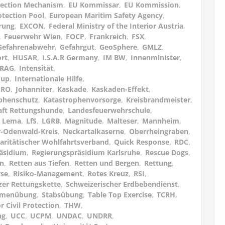
otection Mechanism
,
EU Kommissar
,
EU Kommission
,
otection Pool
,
European Maritim Safety Agency
,
rung
,
EXCON
,
Federal Ministry of the Interior Austria
,
,
Feuerwehr Wien
,
FOCP
,
Frankreich
,
FSX
,
Gefahrenabwehr
,
Gefahrgut
,
GeoSphere
,
GMLZ
,
rt
,
HUSAR
,
I.S.A.R Germany
,
IM BW
,
Innenminister
,
ARAG
,
Intensität
,
oup
,
Internationale Hilfe
,
IRO
,
Johanniter
,
Kaskade
,
Kaskaden-Effekt
,
phenschutz
,
Katastrophenvorsorge
,
Kreisbrandmeister
,
aft Rettungshunde
,
Landesfeuerwehrschule
,
,
Lema
,
LfS
,
LGRB
,
Magnitude
,
Malteser
,
Mannheim
,
-Odenwald-Kreis
,
Neckartalkaserne
,
Oberrheingraben
,
aritätischer Wohlfahrtsverband
,
Quick Response
,
RDC
,
äsidium
,
Regierungspräsidium Karlsruhe
,
Rescue Dogs
,
en
,
Retten aus Tiefen
,
Retten und Bergen
,
Rettung
,
yse
,
Risiko-Management
,
Rotes Kreuz
,
RSI
,
zer Rettungskette
,
Schweizerischer Erdbebendienst
,
hmenübung
,
Stabsübung
,
Table Top Exercise
,
TCRH
,
r Civil Protection
,
THW
,
ng
,
UCC
,
UCPM
,
UNDAC
,
UNDRR
,