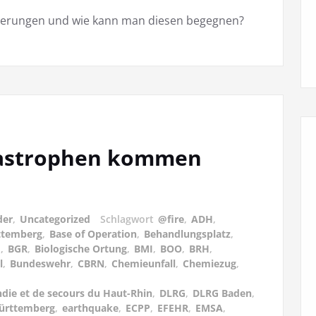
rderungen und wie kann man diesen begegnen?
tastrophen kommen
der
,
Uncategorized
Schlagwort
@fire
,
ADH
,
ttemberg
,
Base of Operation
,
Behandlungsplatz
,
d
,
BGR
,
Biologische Ortung
,
BMI
,
BOO
,
BRH
,
l
,
Bundeswehr
,
CBRN
,
Chemieunfall
,
Chemiezug
,
ndie et de secours du Haut-Rhin
,
DLRG
,
DLRG Baden
,
ürttemberg
,
earthquake
,
ECPP
,
EFEHR
,
EMSA
,