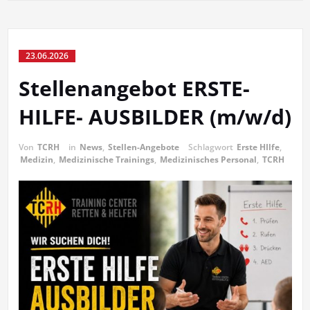
23.06.2026
Stellenangebot ERSTE-
HILFE- AUSBILDER (m/w/d)
Von
TCRH
in
News
,
Stellen-Angebote
Schlagwort
Erste HIlfe
,
Medizin
,
Medizinische Trainings
,
Medizinisches Personal
,
TCRH