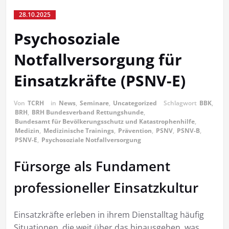
28.10.2025
Psychosoziale
Notfallversorgung für
Einsatzkräfte (PSNV-E)
Von
TCRH
in
News
,
Seminare
,
Uncategorized
Schlagwort
BBK
,
BRH
,
BRH Bundesverband Rettungshunde
,
Bundesamt für Bevölkerungsschutz und Katastrophenhilfe
,
Medizin
,
Medizinische Trainings
,
Prävention
,
PSNV
,
PSNV-B
,
PSNV-E
,
Psychosoziale Notfallversorgung
Fürsorge als Fundament
professioneller Einsatzkultur
Einsatzkräfte erleben in ihrem Dienstalltag häufig
Situationen, die weit über das hinausgehen, was