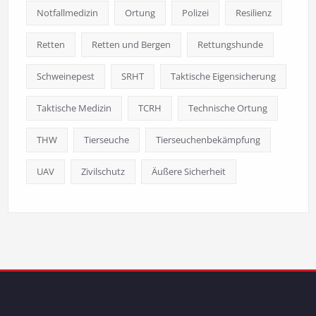
Notfallmedizin
Ortung
Polizei
Resilienz
Retten
Retten und Bergen
Rettungshunde
Schweinepest
SRHT
Taktische Eigensicherung
Taktische Medizin
TCRH
Technische Ortung
THW
Tierseuche
Tierseuchenbekämpfung
UAV
Zivilschutz
Äußere Sicherheit