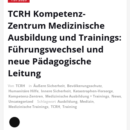
TCRH Kompetenz-
Zentrum Medizinische
Ausbildung und Trainings:
Führungswechsel und
neue Pädagogische
Leitung
Von
TCRH
in
Äußere Sicherheit
,
Bevölkerungsschutz
,
Humanitäre Hilfe
,
Innere Sicherheit
,
Katastrophen-Vorsorge
,
Kompetenz-Zentren
,
Medizinische Ausbildung + Trainings
,
News
,
Uncategorized
Schlagwort
Ausbildung
,
Medizin
,
Medizinische Trainings
,
TCRH
,
Training
Lange