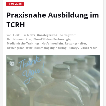
1.06.2025
Praxisnahe Ausbildung im
TCRH
Von
TCRH
in
News
,
Uncategorized
Schlagwort
Betriebssanitäter
,
Blow-Fill-Seal-Technologie
,
Medizinische Trainings
,
Notfallmedizin
,
Rettungshelfer
,
Rettungssanitäter
,
RommelagEngineering
,
RotaryClubEberbach