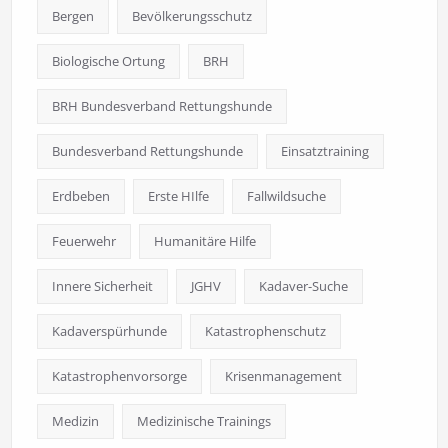
Bergen
Bevölkerungsschutz
Biologische Ortung
BRH
BRH Bundesverband Rettungshunde
Bundesverband Rettungshunde
Einsatztraining
Erdbeben
Erste HIlfe
Fallwildsuche
Feuerwehr
Humanitäre Hilfe
Innere Sicherheit
JGHV
Kadaver-Suche
Kadaverspürhunde
Katastrophenschutz
Katastrophenvorsorge
Krisenmanagement
Medizin
Medizinische Trainings