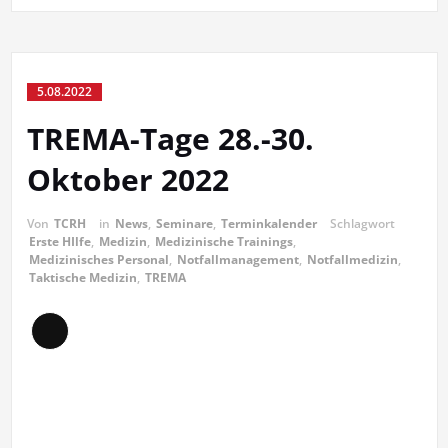
5.08.2022
TREMA-Tage 28.-30.
Oktober 2022
Von
TCRH
in
News
,
Seminare
,
Terminkalender
Schlagwort
Erste HIlfe
,
Medizin
,
Medizinische Trainings
,
Medizinisches Personal
,
Notfallmanagement
,
Notfallmedizin
,
Taktische Medizin
,
TREMA
Lange
Beschreibung