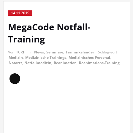
14.11.2019
MegaCode Notfall-
Training
Von
TCRH
in
News
,
Seminare
,
Terminkalender
Schlagwort
Medizin
,
Medizinische Trainings
,
Medizinisches Personal
,
Notarzt
,
Notfallmedizin
,
Reanimation
,
Reanimations-Training
Lange
Beschreibung