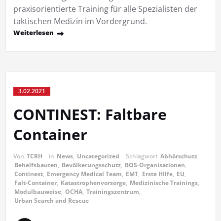
praxisorientierte Training für alle Spezialisten der
taktischen Medizin im Vordergrund.
Weiterlesen
3.02.2021
CONTINEST: Faltbare
Container
Von
TCRH
in
News
,
Uncategorized
Schlagwort
Abhörschutz
,
Behelfsbauten
,
Bevölkerungsschutz
,
BOS-Organisationen
,
Continest
,
Emergency Medical Team
,
EMT
,
Erste HIlfe
,
EU
,
Falt-Container
,
Katastrophenvorsorge
,
Medizinische Trainings
,
Modulbauweise
,
OCHA
,
Trainingszentrum
,
Urban Search and Rescue