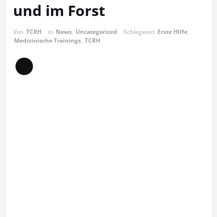
und im Forst
Von
TCRH
in
News
,
Uncategorized
Schlagwort
Erste HIlfe
,
Medizinische Trainings
,
TCRH
Lange
Beschreibung