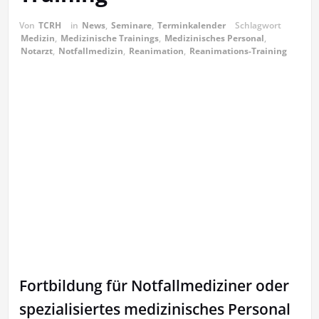
Von
TCRH
in
News
,
Seminare
,
Terminkalender
Schlagwort
Medizin
,
Medizinische Trainings
,
Medizinisches Personal
,
Notarzt
,
Notfallmedizin
,
Reanimation
,
Reanimations-Training
Fortbildung für Notfallmediziner oder
spezialisiertes medizinisches Personal