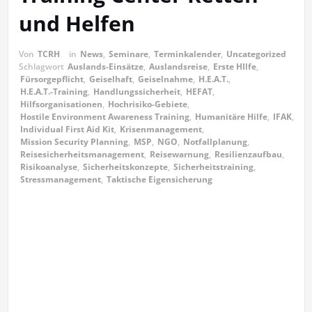
und Helfen
Von
TCRH
in
News
,
Seminare
,
Terminkalender
,
Uncategorized
Schlagwort
Auslands-Einsätze
,
Auslandsreise
,
Erste HIlfe
,
Fürsorgepflicht
,
Geiselhaft
,
Geiselnahme
,
H.E.A.T.
,
H.E.A.T.-Training
,
Handlungssicherheit
,
HEFAT
,
Hilfsorganisationen
,
Hochrisiko-Gebiete
,
Hostile Environment Awareness Training
,
Humanitäre Hilfe
,
IFAK
,
Individual First Aid Kit
,
Krisenmanagement
,
Mission Security Planning
,
MSP
,
NGO
,
Notfallplanung
,
Reisesicherheitsmanagement
,
Reisewarnung
,
Resilienzaufbau
,
Risikoanalyse
,
Sicherheitskonzepte
,
Sicherheitstraining
,
Stressmanagement
,
Taktische Eigensicherung