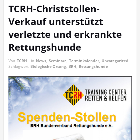
TCRH-Christstollen-
Verkauf unterstützt
verletzte und erkrankte
Rettungshunde
Von
TCRH
in
News
,
Seminare
,
Terminkalender
,
Uncategorized
Schlagwort
Biologische Ortung
,
BRH
,
Rettungshunde