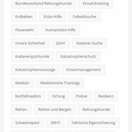
Bundesverband Rettungshunde
Einsatztraining
Erdbeben
Erste HIlfe
Fallwildsuche
Feuerwehr
Humanitäre Hilfe
Innere Sicherheit
JGHV
Kadaver-Suche
Kadaverspürhunde
Katastrophenschutz
Katastrophenvorsorge
Krisenmanagement
Medizin
Medizinische Trainings
Notfallmedizin
Ortung
Polizei
Resilienz
Retten
Retten und Bergen
Rettungshunde
Schweinepest
SRHT
Taktische Eigensicherung