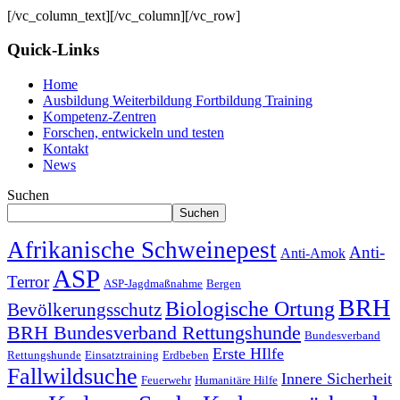
[/vc_column_text][/vc_column][/vc_row]
Quick-Links
Home
Ausbildung Weiterbildung Fortbildung Training
Kompetenz-Zentren
Forschen, entwickeln und testen
Kontakt
News
Suchen
Suchen
Afrikanische Schweinepest
Anti-
Anti-Amok
ASP
Terror
ASP-Jagdmaßnahme
Bergen
BRH
Biologische Ortung
Bevölkerungsschutz
BRH Bundesverband Rettungshunde
Bundesverband
Erste HIlfe
Rettungshunde
Einsatztraining
Erdbeben
Fallwildsuche
Innere Sicherheit
Feuerwehr
Humanitäre Hilfe