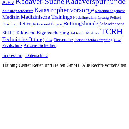
Kadaver-Suche
Kadaverspürhunde
JGHV
Katastrophenvorsorge
Katastrophenschutz
Krisenmanagement
Medizinische Trainings
Medizin
Notfallmedizin
Ortung
Polizei
Rettungshunde
Retten
Schweinepest
Resilienz
Retten und Bergen
TCRH
Taktische Eigensicherung
SRHT
Taktische Medizin
Technische Ortung
Tierseuche
Tierseuchenbekämpfung
UAV
THW
Zivilschutz
Äußere Sicherheit
Impressum
|
Datenschutz
Training Center Retten und Helfen GmbH | Alle Rechte vorbehalten