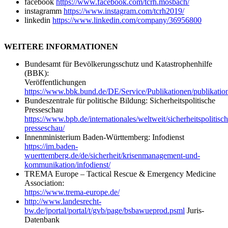
facebook
https://www.facebook.com/tcrh.mosbach/
instagramm
https://www.instagram.com/tcrh2019/
linkedin
https://www.linkedin.com/company/36956800
WEITERE INFORMATIONEN
Bundesamt für Bevölkerungsschutz und Katastrophenhilfe
(BBK):
Veröffentlichungen
https://www.bbk.bund.de/DE/Service/Publikationen/publikati
Bundeszentrale für politische Bildung: Sicherheitspolitische
Presseschau
https://www.bpb.de/internationales/weltweit/sicherheitspolitisch
presseschau/
Innenministerium Baden-Württemberg: Infodienst
https://im.baden-
wuerttemberg.de/de/sicherheit/krisenmanagement-und-
kommunikation/infodienst/
TREMA Europe – Tactical Rescue & Emergency Medicine
Association:
https://www.trema-europe.de/
http://www.landesrecht-
bw.de/jportal/portal/t/gvb/page/bsbawueprod.psml
Juris-
Datenbank