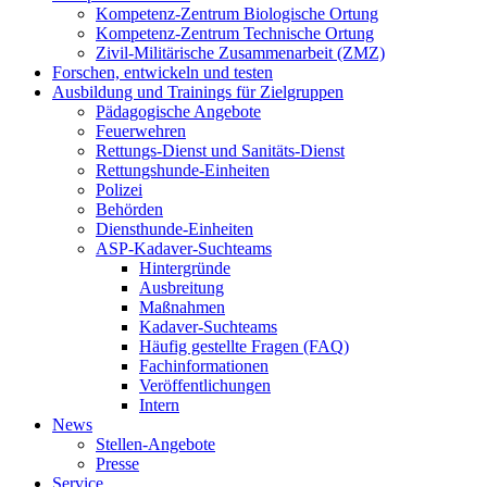
Kompetenz-Zentrum Biologische Ortung
Kompetenz-Zentrum Technische Ortung
Zivil-Militärische Zusammenarbeit (ZMZ)
Forschen, entwickeln und testen
Ausbildung und Trainings für Zielgruppen
Pädagogische Angebote
Feuerwehren
Rettungs-Dienst und Sanitäts-Dienst
Rettungshunde-Einheiten
Polizei
Behörden
Diensthunde-Einheiten
ASP-Kadaver-Suchteams
Hintergründe
Ausbreitung
Maßnahmen
Kadaver-Suchteams
Häufig gestellte Fragen (FAQ)
Fachinformationen
Veröffentlichungen
Intern
News
Stellen-Angebote
Presse
Service