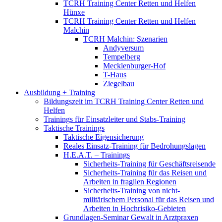
TCRH Training Center Retten und Helfen
Hünxe
TCRH Training Center Retten und Helfen
Malchin
TCRH Malchin: Szenarien
Andyversum
Tempelberg
Mecklenburger-Hof
T-Haus
Ziegelbau
Ausbildung + Training
Bildungszeit im TCRH Training Center Retten und
Helfen
Trainings für Einsatzleiter und Stabs-Training
Taktische Trainings
Taktische Eigensicherung
Reales Einsatz-Training für Bedrohungslagen
H.E.A.T. – Trainings
Sicherheits-Training für Geschäftsreisende
Sicherheits-Training für das Reisen und
Arbeiten in fragilen Regionen
Sicherheits-Training von nicht-
militärischem Personal für das Reisen und
Arbeiten in Hochrisiko-Gebieten
Grundlagen-Seminar Gewalt in Arztpraxen