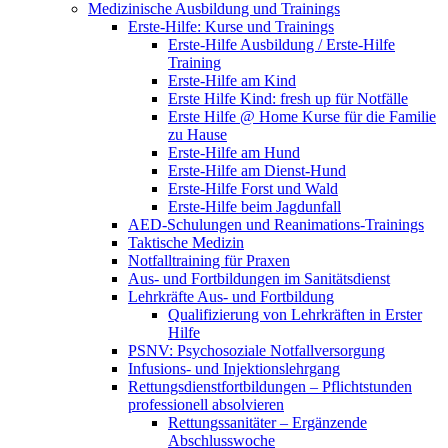
Medizinische Ausbildung und Trainings
Erste-Hilfe: Kurse und Trainings
Erste-Hilfe Ausbildung / Erste-Hilfe
Training
Erste-Hilfe am Kind
Erste Hilfe Kind: fresh up für Notfälle
Erste Hilfe @ Home Kurse für die Familie
zu Hause
Erste-Hilfe am Hund
Erste-Hilfe am Dienst-Hund
Erste-Hilfe Forst und Wald
Erste-Hilfe beim Jagdunfall
AED-Schulungen und Reanimations-Trainings
Taktische Medizin
Notfalltraining für Praxen
Aus- und Fortbildungen im Sanitätsdienst
Lehrkräfte Aus- und Fortbildung
Qualifizierung von Lehrkräften in Erster
Hilfe
PSNV: Psychosoziale Notfallversorgung
Infusions- und Injektionslehrgang
Rettungsdienstfortbildungen – Pflichtstunden
professionell absolvieren
Rettungssanitäter – Ergänzende
Abschlusswoche