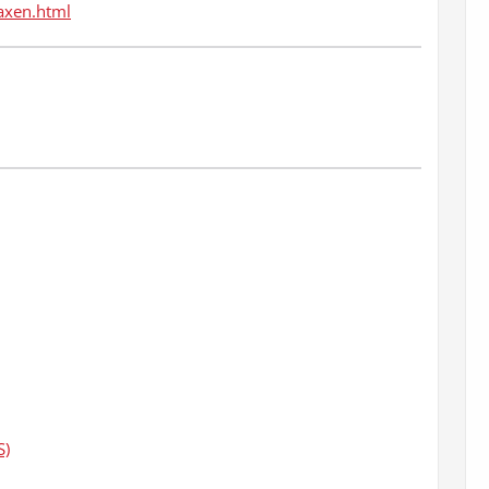
raxen.html
S)