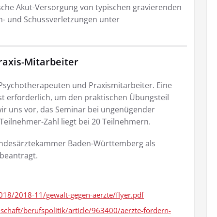
ische Akut-Versorgung von typischen gravierenden
ch- und Schussverletzungen unter
axis-Mitarbeiter
 Psychotherapeuten und Praxismitarbeiter. Eine
t erforderlich, um den praktischen Übungsteil
ir uns vor, das Seminar bei ungenügender
eilnehmer-Zahl liegt bei 20 Teilnehmern.
Landesärztekammer Baden-Württemberg als
 beantragt.
8/2018-11/gewalt-gegen-aerzte/flyer.pdf
schaft/berufspolitik/article/963400/aerzte-fordern-