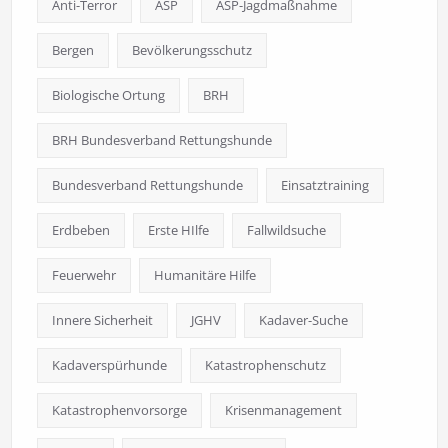
Anti-Terror
ASP
ASP-Jagdmaßnahme
Bergen
Bevölkerungsschutz
Biologische Ortung
BRH
BRH Bundesverband Rettungshunde
Bundesverband Rettungshunde
Einsatztraining
Erdbeben
Erste HIlfe
Fallwildsuche
Feuerwehr
Humanitäre Hilfe
Innere Sicherheit
JGHV
Kadaver-Suche
Kadaverspürhunde
Katastrophenschutz
Katastrophenvorsorge
Krisenmanagement