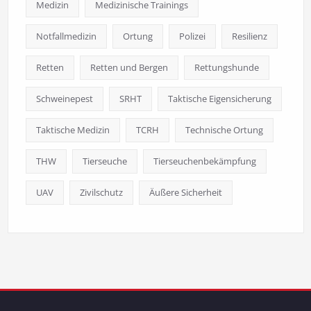
Medizin
Medizinische Trainings
Notfallmedizin
Ortung
Polizei
Resilienz
Retten
Retten und Bergen
Rettungshunde
Schweinepest
SRHT
Taktische Eigensicherung
Taktische Medizin
TCRH
Technische Ortung
THW
Tierseuche
Tierseuchenbekämpfung
UAV
Zivilschutz
Äußere Sicherheit