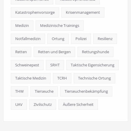
Katastrophenvorsorge
Krisenmanagement
Medizin
Medizinische Trainings
Notfallmedizin
Ortung
Polizei
Resilienz
Retten
Retten und Bergen
Rettungshunde
Schweinepest
SRHT
Taktische Eigensicherung
Taktische Medizin
TCRH
Technische Ortung
THW
Tierseuche
Tierseuchenbekämpfung
UAV
Zivilschutz
Äußere Sicherheit