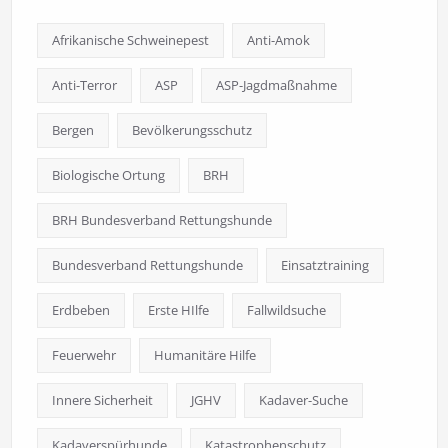
Afrikanische Schweinepest
Anti-Amok
Anti-Terror
ASP
ASP-Jagdmaßnahme
Bergen
Bevölkerungsschutz
Biologische Ortung
BRH
BRH Bundesverband Rettungshunde
Bundesverband Rettungshunde
Einsatztraining
Erdbeben
Erste HIlfe
Fallwildsuche
Feuerwehr
Humanitäre Hilfe
Innere Sicherheit
JGHV
Kadaver-Suche
Kadaverspürhunde
Katastrophenschutz