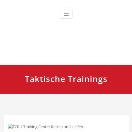
Zum
Inhalt
springen
Ausbildung, Fortbildung und Training für Einsatzkräfte
TCRH Training Center Retten
und Helfen
Taktische Trainings