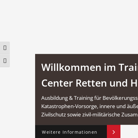
Umschalten auf hohe Kontraste
Schrift vergrößern
Willkommen im Trai
Center Retten und H
Ausbildung & Training für Bevölkerungss
Katastrophen-Vorsorge, innere und äuße
Zivilschutz sowie zivil-militärische Zus
Weitere Informationen