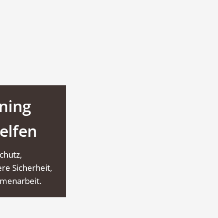
ning
elfen
chutz,
re Sicherheit,
ammenarbeit.