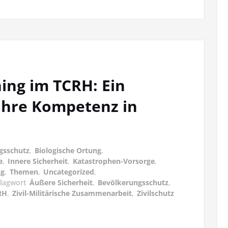
ing im TCRH: Ein
ahre Kompetenz in
gsschutz
,
Biologische Ortung
,
e
,
Innere Sicherheit
,
Katastrophen-Vorsorge
,
ng
,
Themen
,
Uncategorized
,
lagwort
Äußere Sicherheit
,
Bevölkerungsschutz
,
RH
,
Zivil-Militärische Zusammenarbeit
,
Zivilschutz