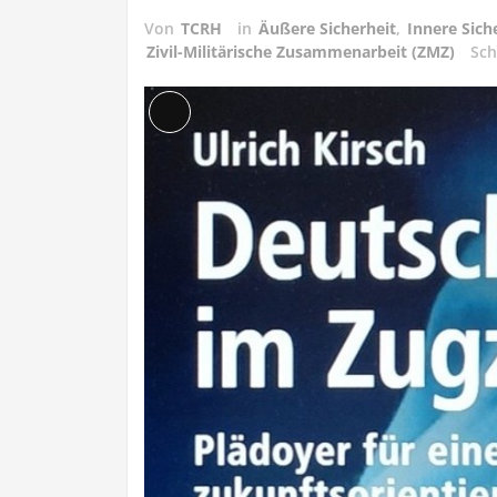
Von
TCRH
in
Äußere Sicherheit
,
Innere Sich
Zivil-Militärische Zusammenarbeit (ZMZ)
Sch
Lange
Beschreibung