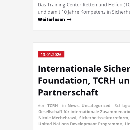
Das Training-Center Retten und Helfen (TC
und damit 10 Jahre Kompetenz in Sicherhe
Weiterlesen
13.01.2026
Internationale Siche
Foundation, TCRH u
Partnerschaft
Von
TCRH
in
News
,
Uncategorized
Schlag
Gesellschaft für internationale Zusammenarb
Nicole Mechehrawi
,
Sicherheitssektorreform
United Nations Development Programme
,
Un