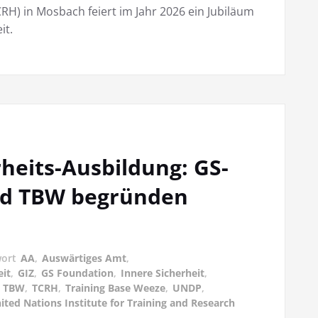
RH) in Mosbach feiert im Jahr 2026 ein Jubiläum
it.
rheits-Ausbildung: GS-
nd TBW begründen
wort
AA
,
Auswärtiges Amt
,
eit
,
GIZ
,
GS Foundation
,
Innere Sicherheit
,
,
TBW
,
TCRH
,
Training Base Weeze
,
UNDP
,
ited Nations Institute for Training and Research