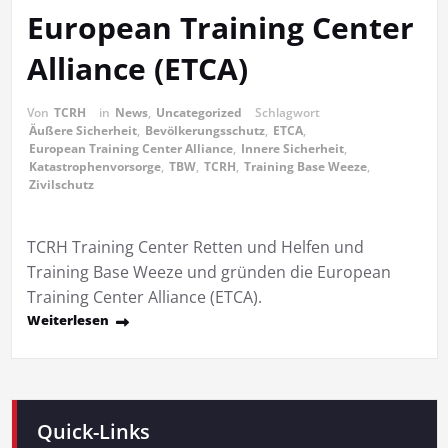
European Training Center
Alliance (ETCA)
Von
TCRH
in
News
,
Uncategorized
Schlagwort
Äußere Sicherheit
,
Bevölkerungsschutz
,
ETCA
,
European Training Center Alliance
,
Innere Sicherheit
,
Katastrophenvorsorge
,
TBW
,
TCRH
,
Training Base Weeze
,
Zivilschutz
TCRH Training Center Retten und Helfen und
Training Base Weeze und gründen die European
Training Center Alliance (ETCA).
Weiterlesen
Quick-Links