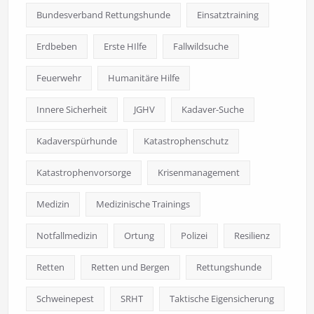
Bundesverband Rettungshunde
Einsatztraining
Erdbeben
Erste HIlfe
Fallwildsuche
Feuerwehr
Humanitäre Hilfe
Innere Sicherheit
JGHV
Kadaver-Suche
Kadaverspürhunde
Katastrophenschutz
Katastrophenvorsorge
Krisenmanagement
Medizin
Medizinische Trainings
Notfallmedizin
Ortung
Polizei
Resilienz
Retten
Retten und Bergen
Rettungshunde
Schweinepest
SRHT
Taktische Eigensicherung