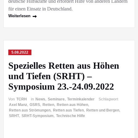
deutsche Hilfskräfte und erfordert Hilfe von anderen Ländern
für einen Einsatz in Deutschland.
Weiterlesen
5.08.2022
Spezielles Retten aus Höhen
und Tiefen (SRHT) –
Symposium 23.-24.09.2022
Von
TCRH
in
News
,
Seminare
,
Terminkalender
Schlagwort
Axel Manz
,
GSRS
,
Retten
,
Retten aus Höhen
,
Retten aus Strömungen
,
Retten aus Tiefen
,
Retten und Bergen
,
SRHT
,
SRHT-Symposium
,
Technische Hilfe