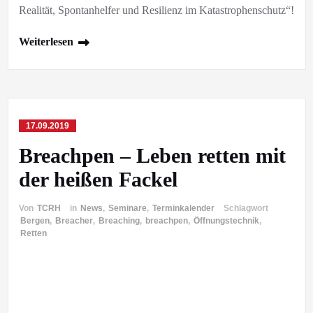
Realität, Spontanhelfer und Resilienz im Katastrophenschutz“!
Weiterlesen
17.09.2019
Breachpen – Leben retten mit
der heißen Fackel
Von
TCRH
in
News
,
Seminare
,
Terminkalender
Schlagwort
Bergen
,
Breacher
,
Breaching
,
breachpen
,
Öffnungstechnik
,
Retten