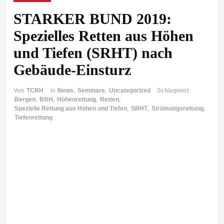
STARKER BUND 2019:
Spezielles Retten aus Höhen
und Tiefen (SRHT) nach
Gebäude-Einsturz
Von
TCRH
in
News
,
Seminare
,
Uncategorized
Schlagwort
Bergen
,
BRH
,
Höhenrettung
,
Retten
,
Spezielle Rettung aus Höhen und Tiefen
,
SRHT
,
Strömungsrettung
,
Tiefenrettung