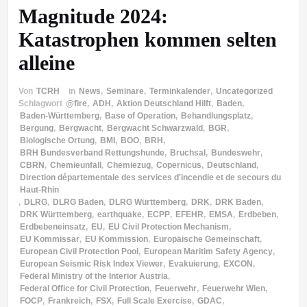
Magnitude 2024:
Katastrophen kommen selten
alleine
Von
TCRH
in
News
,
Seminare
,
Terminkalender
,
Uncategorized
Schlagwort
@fire
,
ADH
,
Aktion Deutschland Hilft
,
Baden
,
Baden-Württemberg
,
Base of Operation
,
Behandlungsplatz
,
Bergung
,
Bergwacht
,
Bergwacht Schwarzwald
,
BGR
,
Biologische Ortung
,
BMI
,
BOO
,
BRH
,
BRH Bundesverband Rettungshunde
,
Bruchsal
,
Bundeswehr
,
CBRN
,
Chemieunfall
,
Chemiezug
,
Copernicus
,
Deutschland
,
Direction départementale des services d'incendie et de secours du
Haut-Rhin
,
DLRG
,
DLRG Baden
,
DLRG Württemberg
,
DRK
,
DRK Baden
,
DRK Württemberg
,
earthquake
,
ECPP
,
EFEHR
,
EMSA
,
Erdbeben
,
Erdbebeneinsatz
,
EU
,
EU Civil Protection Mechanism
,
EU Kommissar
,
EU Kommission
,
Europäische Gemeinschaft
,
European Civil Protection Pool
,
European Maritim Safety Agency
,
European Seismic Risk Index Viewer
,
Evakuierung
,
EXCON
,
Federal Ministry of the Interior Austria
,
Federal Office for Civil Protection
,
Feuerwehr
,
Feuerwehr Wien
,
FOCP
,
Frankreich
,
FSX
,
Full Scale Exercise
,
GDAC
,