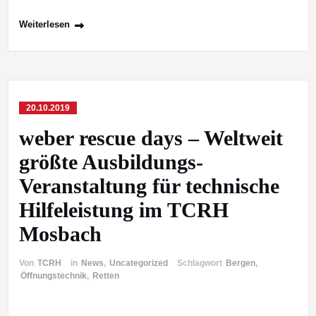
Weiterlesen
20.10.2019
weber rescue days – Weltweit
größte Ausbildungs-
Veranstaltung für technische
Hilfeleistung im TCRH
Mosbach
Von
TCRH
in
News
,
Uncategorized
Schlagwort
Bergen
,
Öffnungstechnik
,
Retten