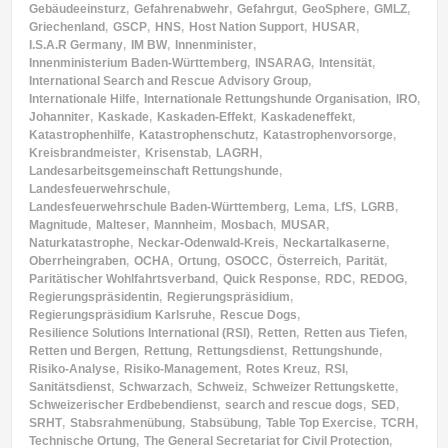
Gebäudeeinsturz
,
Gefahrenabwehr
,
Gefahrgut
,
GeoSphere
,
GMLZ
,
Griechenland
,
GSCP
,
HNS
,
Host Nation Support
,
HUSAR
,
I.S.A.R Germany
,
IM BW
,
Innenminister
,
Innenministerium Baden-Württemberg
,
INSARAG
,
Intensität
,
International Search and Rescue Advisory Group
,
Internationale Hilfe
,
Internationale Rettungshunde Organisation
,
IRO
,
Johanniter
,
Kaskade
,
Kaskaden-Effekt
,
Kaskadeneffekt
,
Katastrophenhilfe
,
Katastrophenschutz
,
Katastrophenvorsorge
,
Kreisbrandmeister
,
Krisenstab
,
LAGRH
,
Landesarbeitsgemeinschaft Rettungshunde
,
Landesfeuerwehrschule
,
Landesfeuerwehrschule Baden-Württemberg
,
Lema
,
LfS
,
LGRB
,
Magnitude
,
Malteser
,
Mannheim
,
Mosbach
,
MUSAR
,
Naturkatastrophe
,
Neckar-Odenwald-Kreis
,
Neckartalkaserne
,
Oberrheingraben
,
OCHA
,
Ortung
,
OSOCC
,
Österreich
,
Parität
,
Paritätischer Wohlfahrtsverband
,
Quick Response
,
RDC
,
REDOG
,
Regierungspräsidentin
,
Regierungspräsidium
,
Regierungspräsidium Karlsruhe
,
Rescue Dogs
,
Resilience Solutions International (RSI)
,
Retten
,
Retten aus Tiefen
,
Retten und Bergen
,
Rettung
,
Rettungsdienst
,
Rettungshunde
,
Risiko-Analyse
,
Risiko-Management
,
Rotes Kreuz
,
RSI
,
Sanitätsdienst
,
Schwarzach
,
Schweiz
,
Schweizer Rettungskette
,
Schweizerischer Erdbebendienst
,
search and rescue dogs
,
SED
,
SRHT
,
Stabsrahmenübung
,
Stabsübung
,
Table Top Exercise
,
TCRH
,
Technische Ortung
,
The General Secretariat for Civil Protection
,