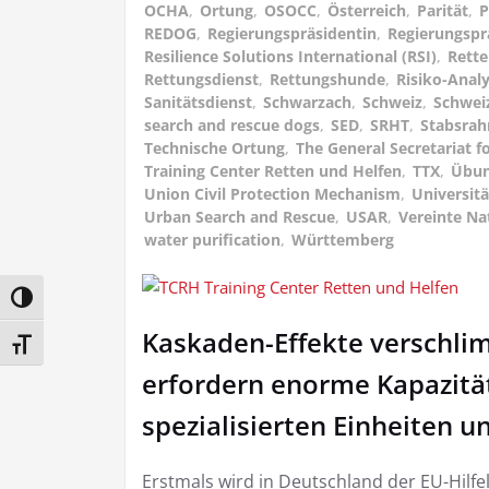
OCHA
,
Ortung
,
OSOCC
,
Österreich
,
Parität
,
P
REDOG
,
Regierungspräsidentin
,
Regierungspr
Resilience Solutions International (RSI)
,
Rett
Rettungsdienst
,
Rettungshunde
,
Risiko-Anal
Sanitätsdienst
,
Schwarzach
,
Schweiz
,
Schwei
search and rescue dogs
,
SED
,
SRHT
,
Stabsra
Technische Ortung
,
The General Secretariat fo
Training Center Retten und Helfen
,
TTX
,
Übu
Union Civil Protection Mechanism
,
Universit
Urban Search and Rescue
,
USAR
,
Vereinte Na
water purification
,
Württemberg
Umschalten auf hohe Kontraste
Kaskaden-Effekte verschli
Schrift vergrößern
erfordern enorme Kapazität
spezialisierten Einheiten u
Erstmals wird in Deutschland der EU-Hilf