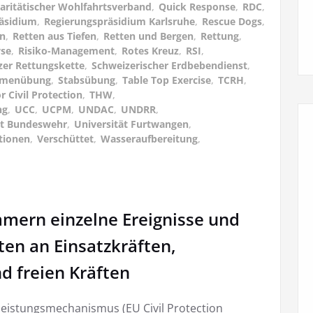
aritätischer Wohlfahrtsverband
,
Quick Response
,
RDC
,
äsidium
,
Regierungspräsidium Karlsruhe
,
Rescue Dogs
,
en
,
Retten aus Tiefen
,
Retten und Bergen
,
Rettung
,
yse
,
Risiko-Management
,
Rotes Kreuz
,
RSI
,
zer Rettungskette
,
Schweizerischer Erdbebendienst
,
hmenübung
,
Stabsübung
,
Table Top Exercise
,
TCRH
,
r Civil Protection
,
THW
,
ng
,
UCC
,
UCPM
,
UNDAC
,
UNDRR
,
ät Bundeswehr
,
Universität Furtwangen
,
tionen
,
Verschüttet
,
Wasseraufbereitung
,
mmern einzelne Ereignisse und
en an Einsatzkräften,
nd freien Kräften
eleistungsmechanismus (EU Civil Protection