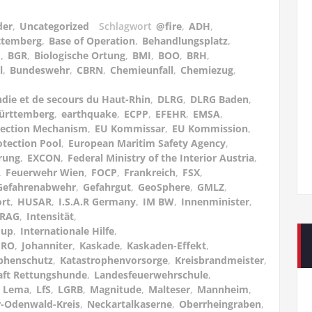
der
,
Uncategorized
Schlagwort
@fire
,
ADH
,
ttemberg
,
Base of Operation
,
Behandlungsplatz
,
d
,
BGR
,
Biologische Ortung
,
BMI
,
BOO
,
BRH
,
l
,
Bundeswehr
,
CBRN
,
Chemieunfall
,
Chemiezug
,
ndie et de secours du Haut-Rhin
,
DLRG
,
DLRG Baden
,
ürttemberg
,
earthquake
,
ECPP
,
EFEHR
,
EMSA
,
otection Mechanism
,
EU Kommissar
,
EU Kommission
,
otection Pool
,
European Maritim Safety Agency
,
rung
,
EXCON
,
Federal Ministry of the Interior Austria
,
,
Feuerwehr Wien
,
FOCP
,
Frankreich
,
FSX
,
Gefahrenabwehr
,
Gefahrgut
,
GeoSphere
,
GMLZ
,
rt
,
HUSAR
,
I.S.A.R Germany
,
IM BW
,
Innenminister
,
ARAG
,
Intensität
,
oup
,
Internationale Hilfe
,
IRO
,
Johanniter
,
Kaskade
,
Kaskaden-Effekt
,
phenschutz
,
Katastrophenvorsorge
,
Kreisbrandmeister
,
aft Rettungshunde
,
Landesfeuerwehrschule
,
,
Lema
,
LfS
,
LGRB
,
Magnitude
,
Malteser
,
Mannheim
,
-Odenwald-Kreis
,
Neckartalkaserne
,
Oberrheingraben
,