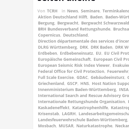
Von
TCRH
in
News
,
Seminare
,
Terminkalen
Aktion Deutschland Hilft
,
Baden
,
Baden-Wür
Bergung
,
Bergwacht
,
Bergwacht Schwarzwal
BRH Bundesverband Rettungshunde
,
Bruchsa
Copernicus
,
Deutschland
,
Direction départementale des services d'ince
DLRG Württemberg
,
DRK
,
DRK Baden
,
DRK W
Erdbeben
,
Erdbebeneinsatz
,
EU
,
EU Civil Pr
Europäische Gemeinschaft
,
European Civil Pr
European Seismic Risk Index Viewer
,
Evakuie
Federal Office for Civil Protection
,
Feuerwehr
Full Scale Exercise
,
GDAC
,
Gebäudeeinsturz
,
Griechenland
,
GSCP
,
HNS
,
Host Nation Suppo
Innenministerium Baden-Württemberg
,
INS
International Search and Rescue Advisory Gr
Internationale Rettungshunde Organisation
,
Kaskadeneffekt
,
Katastrophenhilfe
,
Katastro
Krisenstab
,
LAGRH
,
Landesarbeitsgemeinsch
Landesfeuerwehrschule Baden-Württemberg
Mosbach
,
MUSAR
,
Naturkatastrophe
,
Neckar