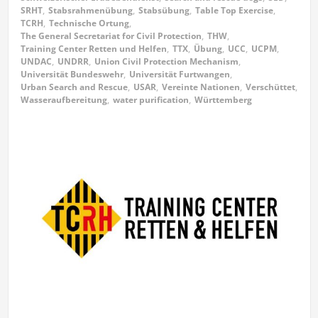
SRHT
,
Stabsrahmenübung
,
Stabsübung
,
Table Top Exercise
,
TCRH
,
Technische Ortung
,
The General Secretariat for Civil Protection
,
THW
,
Training Center Retten und Helfen
,
TTX
,
Übung
,
UCC
,
UCPM
,
UNDAC
,
UNDRR
,
Union Civil Protection Mechanism
,
Universität Bundeswehr
,
Universität Furtwangen
,
Urban Search and Rescue
,
USAR
,
Vereinte Nationen
,
Verschüttet
,
Wasseraufbereitung
,
water purification
,
Württemberg