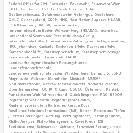
Federal Office for Civil Protection
,
Feuerwehr
,
Feuerwehr Wien
,
FOCP
,
Frankreich
,
FSX
,
Full Scale Exercise
,
GDAC
,
Gebäudeeinsturz
,
Gefahrenabwehr
,
Gefahrgut
,
GeoSphere
,
GMLZ
,
Griechenland
,
GSCP
,
HNS
,
Host Nation Support
,
HUSAR
,
I.S.A.R Germany
,
IM BW
,
Innenminister
,
Innenministerium Baden-Württemberg
,
INSARAG
,
Intensität
,
International Search and Rescue Advisory Group
,
Internationale Hilfe
,
Internationale Rettungshunde Organisation
,
IRO
,
Johanniter
,
Kaskade
,
Kaskaden-Effekt
,
Kaskadeneffekt
,
Katastrophenhilfe
,
Katastrophenschutz
,
Katastrophenvorsorge
,
Kreisbrandmeister
,
Krisenstab
,
LAGRH
,
Landesarbeitsgemeinschaft Rettungshunde
,
Landesfeuerwehrschule
,
Landesfeuerwehrschule Baden-Württemberg
,
Lema
,
LfS
,
LGRB
,
Magnitude
,
Malteser
,
Mannheim
,
Mosbach
,
MUSAR
,
Naturkatastrophe
,
Neckar-Odenwald-Kreis
,
Neckartalkaserne
,
Oberrheingraben
,
OCHA
,
Ortung
,
OSOCC
,
Österreich
,
Parität
,
Paritätischer Wohlfahrtsverband
,
Quick Response
,
RDC
,
REDOG
,
Regierungspräsidentin
,
Regierungspräsidium
,
Regierungspräsidium Karlsruhe
,
Rescue Dogs
,
Resilience Solutions International (RSI)
,
Retten
,
Retten aus Tiefen
,
Retten und Bergen
,
Rettung
,
Rettungsdienst
,
Rettungshunde
,
Risiko-Analyse
,
Risiko-Management
,
Rotes Kreuz
,
RSI
,
Sanitätsdienst
,
Schwarzach
,
Schweiz
,
Schweizer Rettungskette
,
Schweizerischer Erdbebendienst
,
search and rescue dogs
,
SED
,