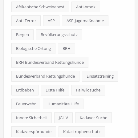
Afrikanische Schweinepest
Anti-Amok
Anti-Terror
ASP
ASP-Jagdmaßnahme
Bergen
Bevölkerungsschutz
Biologische Ortung
BRH
BRH Bundesverband Rettungshunde
Bundesverband Rettungshunde
Einsatztraining
Erdbeben
Erste HIlfe
Fallwildsuche
Feuerwehr
Humanitäre Hilfe
Innere Sicherheit
JGHV
Kadaver-Suche
Kadaverspürhunde
Katastrophenschutz