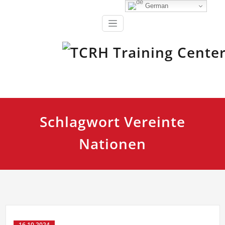
Zum
German
Inhalt
springen
Ausbildung, Fortbildung und Training für Einsatzkräfte
TCRH Training Center Retten
und Helfen
Schlagwort Vereinte
Nationen
16.10.2024