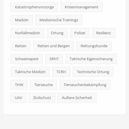
Katastrophenvorsorge
Krisenmanagement
Medizin
Medizinische Trainings
Notfallmedizin
Ortung
Polizei
Resilienz
Retten
Retten und Bergen
Rettungshunde
Schweinepest
SRHT
Taktische Eigensicherung
Taktische Medizin
TCRH
Technische Ortung
THW
Tierseuche
Tierseuchenbekämpfung
UAV
Zivilschutz
Äußere Sicherheit