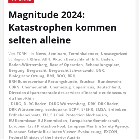
Magnitude 2024:
Katastrophen kommen
selten alleine
Von
TCRH
in
News
,
Seminare
,
Terminkalender
,
Uncategorized
Schlagwort
@fire
,
ADH
,
Aktion Deutschland Hilft
,
Baden
,
Baden-Württemberg
,
Base of Operation
,
Behandlungsplatz
,
Bergung
,
Bergwacht
,
Bergwacht Schwarzwald
,
BGR
,
Biologische Ortung
,
BMI
,
BOO
,
BRH
,
BRH Bundesverband Rettungshunde
,
Bruchsal
,
Bundeswehr
,
CBRN
,
Chemieunfall
,
Chemiezug
,
Copernicus
,
Deutschland
,
Direction départementale des services d'incendie et de secours
du Haut-Rhin
,
DLRG
,
DLRG Baden
,
DLRG Württemberg
,
DRK
,
DRK Baden
,
DRK Württemberg
,
earthquake
,
ECPP
,
EFEHR
,
EMSA
,
Erdbeben
,
Erdbebeneinsatz
,
EU
,
EU Civil Protection Mechanism
,
EU Kommissar
,
EU Kommission
,
Europäische Gemeinschaft
,
European Civil Protection Pool
,
European Maritim Safety Agency
,
European Seismic Risk Index Viewer
,
Evakuierung
,
EXCON
,
Federal Ministry of the Interior Austria
,