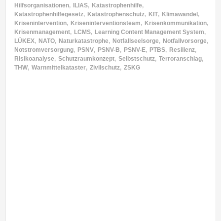
Hilfsorganisationen
,
ILIAS
,
Katastrophenhilfe
,
Katastrophenhilfegesetz
,
Katastrophenschutz
,
KIT
,
Klimawandel
,
Krisenintervention
,
Kriseninterventionsteam
,
Krisenkommunikation
,
Krisenmanagement
,
LCMS
,
Learning Content Management System
,
LÜKEX
,
NATO
,
Naturkatastrophe
,
Notfallseelsorge
,
Notfallvorsorge
,
Notstromversorgung
,
PSNV
,
PSNV-B
,
PSNV-E
,
PTBS
,
Resilienz
,
Risikoanalyse
,
Schutzraumkonzept
,
Selbstschutz
,
Terroranschlag
,
THW
,
Warnmittelkataster
,
Zivilschutz
,
ZSKG