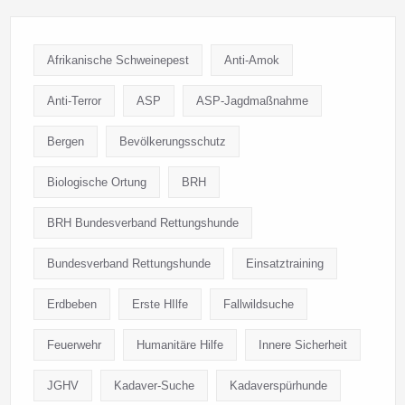
Afrikanische Schweinepest
Anti-Amok
Anti-Terror
ASP
ASP-Jagdmaßnahme
Bergen
Bevölkerungsschutz
Biologische Ortung
BRH
BRH Bundesverband Rettungshunde
Bundesverband Rettungshunde
Einsatztraining
Erdbeben
Erste HIlfe
Fallwildsuche
Feuerwehr
Humanitäre Hilfe
Innere Sicherheit
JGHV
Kadaver-Suche
Kadaverspürhunde