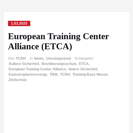
1.03.2025
European Training Center
Alliance (ETCA)
Von
TCRH
in
News
,
Uncategorized
Schlagwort
Äußere Sicherheit
,
Bevölkerungsschutz
,
ETCA
,
European Training Center Alliance
,
Innere Sicherheit
,
Katastrophenvorsorge
,
TBW
,
TCRH
,
Training Base Weeze
,
Zivilschutz