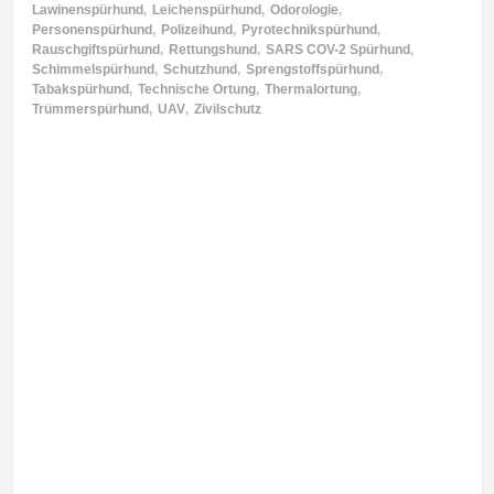
Lawinenspürhund
,
Leichenspürhund
,
Odorologie
,
Personenspürhund
,
Polizeihund
,
Pyrotechnikspürhund
,
Rauschgiftspürhund
,
Rettungshund
,
SARS COV-2 Spürhund
,
Schimmelspürhund
,
Schutzhund
,
Sprengstoffspürhund
,
Tabakspürhund
,
Technische Ortung
,
Thermalortung
,
Trümmerspürhund
,
UAV
,
Zivilschutz