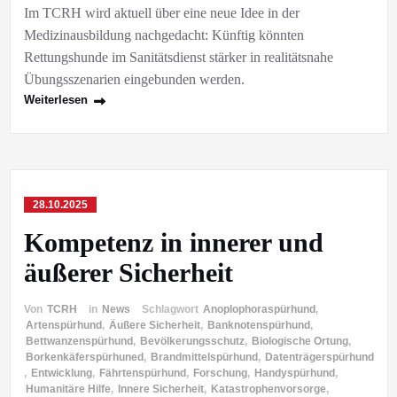
Im TCRH wird aktuell über eine neue Idee in der
Medizinausbildung nachgedacht: Künftig könnten
Rettungshunde im Sanitätsdienst stärker in realitätsnahe
Übungsszenarien eingebunden werden.
Weiterlesen
28.10.2025
Kompetenz in innerer und
äußerer Sicherheit
Von
TCRH
in
News
Schlagwort
Anoplophoraspürhund
,
Artenspürhund
,
Äußere Sicherheit
,
Banknotenspürhund
,
Bettwanzenspürhund
,
Bevölkerungsschutz
,
Biologische Ortung
,
Borkenkäferspürhuned
,
Brandmittelspürhund
,
Datenträgerspürhund
,
Entwicklung
,
Fährtenspürhund
,
Forschung
,
Handyspürhund
,
Humanitäre Hilfe
,
Innere Sicherheit
,
Katastrophenvorsorge
,