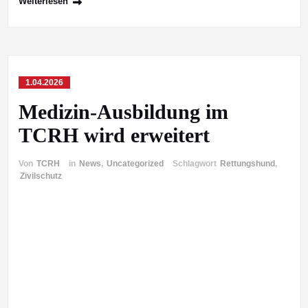
Weiterlesen
1.04.2026
Medizin-Ausbildung im
TCRH wird erweitert
Von
TCRH
in
News
,
Uncategorized
Schlagwort
Rettungshund
,
Zivilschutz