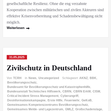
gesellschaftliche Resilienz. Ohne die eng verzahnte
Kooperation zwischen militärischen und zivilen Akteuren sind
effektive Krisenvorbereitung und Schadensbewältigung nicht
möglich.
Weiterlesen
31.05.2025
Zivilschutz in Deutschland
Von
TCRH
in
News
,
Uncategorized
Schlagwort
AKNZ
,
BBK
,
Bevölkerungsschutz
,
Bundesamt für Bevölkerungsschutz und Katastrophenhilfe
,
Bundesanstalt Technisches Hilfswerk
,
CBRN
,
CBRN ErkW
,
CISM
,
Critical Incident Stress Management
,
Cyberangriff
,
Desinformationskampagne
,
Erste HIlfe
,
Feuerwehr
,
GeKoB
,
Gemeinsames Kompetenzzentrums Bevölkerungsschutz
,
Gemeinsames Melde- und Lagezentrum
,
GMLZ
,
Großschadenslage
,