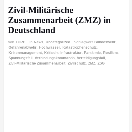
Zivil-Militärische
Zusammenarbeit (ZMZ) in
Deutschland
Von
TCRH
in
News
,
Uncategorized
Schlagwort
Bundeswehr
,
Gefahrenabwehr
,
Hochwasser
,
Katastrophenschutz
,
Krisenmanagement
,
Kritische Infrastruktur
,
Pandemie
,
Resilienz
,
Spannungsfall
,
Verbindungskommando
,
Verteidigungsfall
,
Zivil-Militärische Zusammenarbeit
,
Zivilschutz
,
ZMZ
,
ZSG