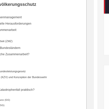
völkerungsschutz
risenmanagement
uelle Herausforderungen
usammenarbeit
rbeit (ZMZ)
 Bundesländern
rische Zusammenarbeit?
Bundesleistungsgesetz
ng (KZV) und Konzeption der Bundeswehr
atastrophenfall praktisch?
setz (GG)
ZSG)