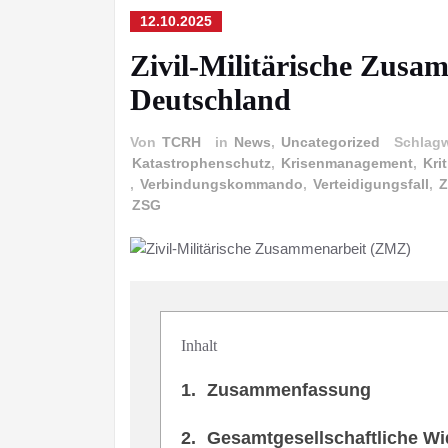
12.10.2025
Zivil-Militärische Zusa
Deutschland
Von
TCRH
in
News
,
Uncategorized
Schlag
Katastrophenschutz
,
Krisenmanagement
,
Kri
,
Verbindungskommando
,
Verteidigungsfall
,
Z
ZSG
Inhalt
Zusammenfassung
Gesamtgesellschaftliche Wi