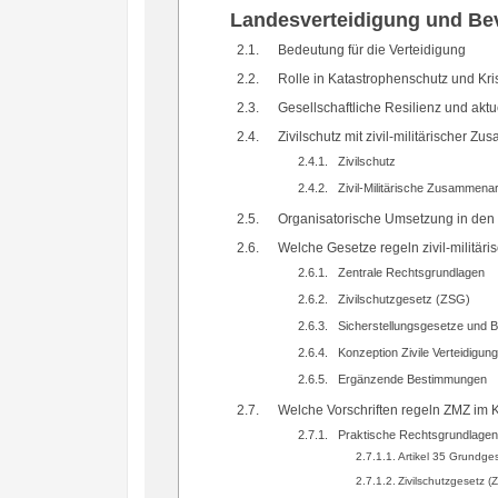
Landesverteidigung und Be
Bedeutung für die Verteidigung
Rolle in Katastrophenschutz und K
Gesellschaftliche Resilienz und akt
Zivilschutz mit zivil-militärischer Z
Zivilschutz
Zivil-Militärische Zusammena
Organisatorische Umsetzung in den
Welche Gesetze regeln zivil-militä
Zentrale Rechtsgrundlagen
Zivilschutzgesetz (ZSG)
Sicherstellungsgesetze und 
Konzeption Zivile Verteidigu
Ergänzende Bestimmungen
Welche Vorschriften regeln ZMZ im K
Praktische Rechtsgrundlagen
Artikel 35 Grundge
Zivilschutzgesetz (