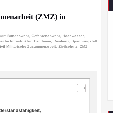
mmenarbeit (ZMZ) in
wort
Bundeswehr
,
Gefahrenabwehr
,
Hochwasser
,
tische Infrastruktur
,
Pandemie
,
Resilienz
,
Spannungsfall
ivil-Militärische Zusammenarbeit
,
Zivilschutz
,
ZMZ
,
derstandsfähigkeit,