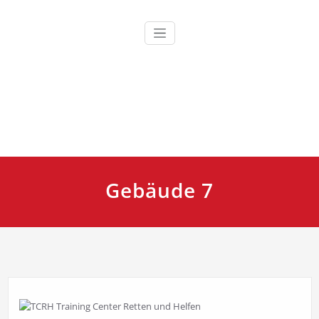
Zum
Inhalt
springen
Ausbildung, Fortbildung und Training für Einsatzkräfte
TCRH Training Center Retten
und Helfen
Gebäude 7