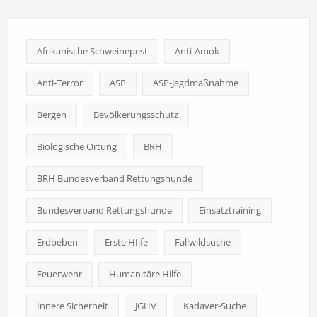
Afrikanische Schweinepest
Anti-Amok
Anti-Terror
ASP
ASP-Jagdmaßnahme
Bergen
Bevölkerungsschutz
Biologische Ortung
BRH
BRH Bundesverband Rettungshunde
Bundesverband Rettungshunde
Einsatztraining
Erdbeben
Erste HIlfe
Fallwildsuche
Feuerwehr
Humanitäre Hilfe
Innere Sicherheit
JGHV
Kadaver-Suche