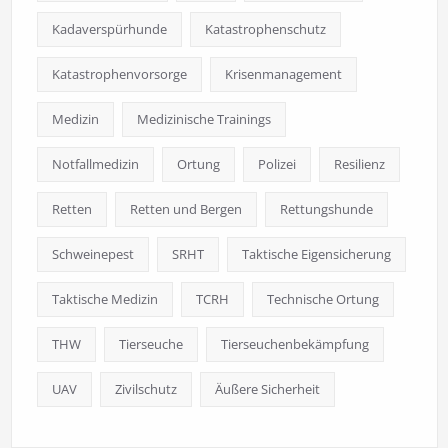
Kadaverspürhunde
Katastrophenschutz
Katastrophenvorsorge
Krisenmanagement
Medizin
Medizinische Trainings
Notfallmedizin
Ortung
Polizei
Resilienz
Retten
Retten und Bergen
Rettungshunde
Schweinepest
SRHT
Taktische Eigensicherung
Taktische Medizin
TCRH
Technische Ortung
THW
Tierseuche
Tierseuchenbekämpfung
UAV
Zivilschutz
Äußere Sicherheit