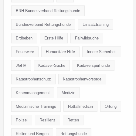
BRH Bundesverband Rettungshunde
Bundesverband Rettungshunde
Einsatztraining
Erdbeben
Erste HIlfe
Fallwildsuche
Feuerwehr
Humanitäre Hilfe
Innere Sicherheit
JGHV
Kadaver-Suche
Kadaverspürhunde
Katastrophenschutz
Katastrophenvorsorge
Krisenmanagement
Medizin
Medizinische Trainings
Notfallmedizin
Ortung
Polizei
Resilienz
Retten
Retten und Bergen
Rettungshunde