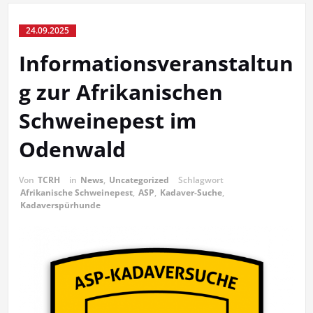
24.09.2025
Informationsveranstaltun
g zur Afrikanischen
Schweinepest im
Odenwald
Von
TCRH
in
News
,
Uncategorized
Schlagwort
Afrikanische Schweinepest
,
ASP
,
Kadaver-Suche
,
Kadaverspürhunde