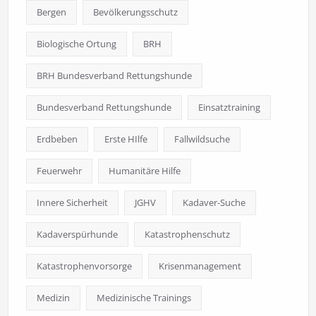
Bergen
Bevölkerungsschutz
Biologische Ortung
BRH
BRH Bundesverband Rettungshunde
Bundesverband Rettungshunde
Einsatztraining
Erdbeben
Erste HIlfe
Fallwildsuche
Feuerwehr
Humanitäre Hilfe
Innere Sicherheit
JGHV
Kadaver-Suche
Kadaverspürhunde
Katastrophenschutz
Katastrophenvorsorge
Krisenmanagement
Medizin
Medizinische Trainings