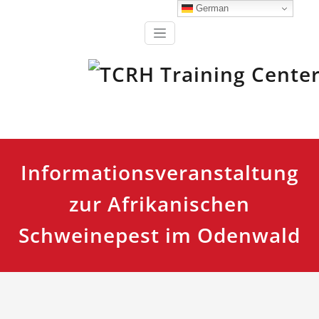
Zum
German
Inhalt
springen
Ausbildung, Fortbildung und Training für Einsatzkräfte
TCRH Training Center Retten
und Helfen
Informationsveranstaltung
zur Afrikanischen
Schweinepest im Odenwald