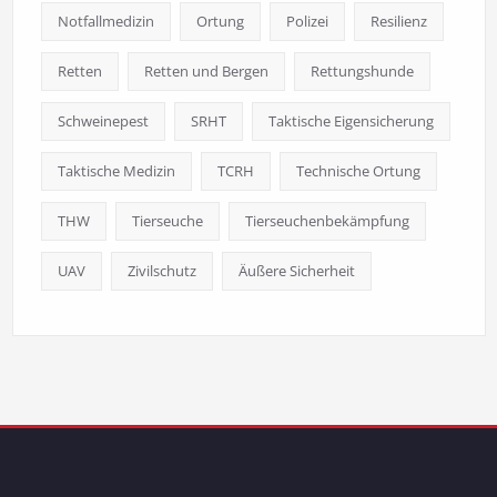
Notfallmedizin
Ortung
Polizei
Resilienz
Retten
Retten und Bergen
Rettungshunde
Schweinepest
SRHT
Taktische Eigensicherung
Taktische Medizin
TCRH
Technische Ortung
THW
Tierseuche
Tierseuchenbekämpfung
UAV
Zivilschutz
Äußere Sicherheit