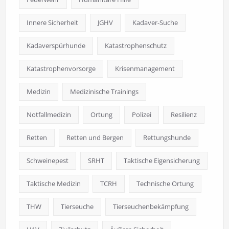
Innere Sicherheit
JGHV
Kadaver-Suche
Kadaverspürhunde
Katastrophenschutz
Katastrophenvorsorge
Krisenmanagement
Medizin
Medizinische Trainings
Notfallmedizin
Ortung
Polizei
Resilienz
Retten
Retten und Bergen
Rettungshunde
Schweinepest
SRHT
Taktische Eigensicherung
Taktische Medizin
TCRH
Technische Ortung
THW
Tierseuche
Tierseuchenbekämpfung