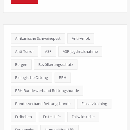
Afrikanische Schweinepest
Anti-Amok
Anti-Terror
ASP
ASP-Jagdmaßnahme
Bergen
Bevölkerungsschutz
Biologische Ortung
BRH
BRH Bundesverband Rettungshunde
Bundesverband Rettungshunde
Einsatztraining
Erdbeben
Erste HIlfe
Fallwildsuche
Feuerwehr
Humanitäre Hilfe