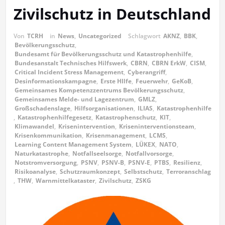
Zivilschutz in Deutschland
Von
TCRH
in
News
,
Uncategorized
Schlagwort
AKNZ
,
BBK
,
Bevölkerungsschutz
,
Bundesamt für Bevölkerungsschutz und Katastrophenhilfe
,
Bundesanstalt Technisches Hilfswerk
,
CBRN
,
CBRN ErkW
,
CISM
,
Critical Incident Stress Management
,
Cyberangriff
,
Desinformationskampagne
,
Erste HIlfe
,
Feuerwehr
,
GeKoB
,
Gemeinsames Kompetenzzentrums Bevölkerungsschutz
,
Gemeinsames Melde- und Lagezentrum
,
GMLZ
,
Großschadenslage
,
Hilfsorganisationen
,
ILIAS
,
Katastrophenhilfe
,
Katastrophenhilfegesetz
,
Katastrophenschutz
,
KIT
,
Klimawandel
,
Krisenintervention
,
Kriseninterventionsteam
,
Krisenkommunikation
,
Krisenmanagement
,
LCMS
,
Learning Content Management System
,
LÜKEX
,
NATO
,
Naturkatastrophe
,
Notfallseelsorge
,
Notfallvorsorge
,
Notstromversorgung
,
PSNV
,
PSNV-B
,
PSNV-E
,
PTBS
,
Resilienz
,
Risikoanalyse
,
Schutzraumkonzept
,
Selbstschutz
,
Terroranschlag
,
THW
,
Warnmittelkataster
,
Zivilschutz
,
ZSKG