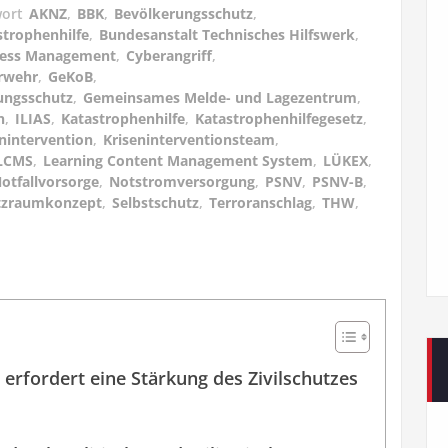
wort
AKNZ
,
BBK
,
Bevölkerungsschutz
,
trophenhilfe
,
Bundesanstalt Technisches Hilfswerk
,
Stress Management
,
Cyberangriff
,
rwehr
,
GeKoB
,
ungsschutz
,
Gemeinsames Melde- und Lagezentrum
,
n
,
ILIAS
,
Katastrophenhilfe
,
Katastrophenhilfegesetz
,
nintervention
,
Kriseninterventionsteam
,
LCMS
,
Learning Content Management System
,
LÜKEX
,
otfallvorsorge
,
Notstromversorgung
,
PSNV
,
PSNV-B
,
tzraumkonzept
,
Selbstschutz
,
Terroranschlag
,
THW
,
 erfordert eine Stärkung des Zivilschutzes