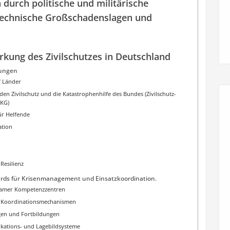
urch politische und militärische
 technische Großschadenslagen und
kung des Zivilschutzes in Deutschland
gungen
/ Länder
en Zivilschutz und die Katastrophenhilfe des Bundes (Zivilschutz-
SKG)
ür Helfende
tion
Resilienz
ards für Krisenmanagement und Einsatzkoordination.
samer Kompetenzzentren
d Koordinationsmechanismen
en und Fortbildungen
ikations- und Lagebildsysteme