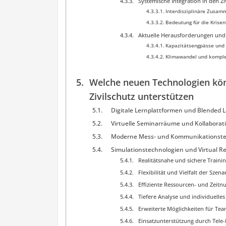
Systemische Integration in den Zi
Interdisziplinäre Zusam
Bedeutung für die Krise
Aktuelle Herausforderungen und
Kapazitätsengpässe und 
Klimawandel und kompl
Welche neuen Technologien kö
Zivilschutz unterstützen
Digitale Lernplattformen und Blended 
Virtuelle Seminarräume und Kollaborat
Moderne Mess- und Kommunikationste
Simulationstechnologien und Virtual Rea
Realitätsnahe und sichere Train
Flexibilität und Vielfalt der Szena
Effiziente Ressourcen- und Zeitn
Tiefere Analyse und individuelle
Erweiterte Möglichkeiten für T
Einsatzunterstützung durch Tele-