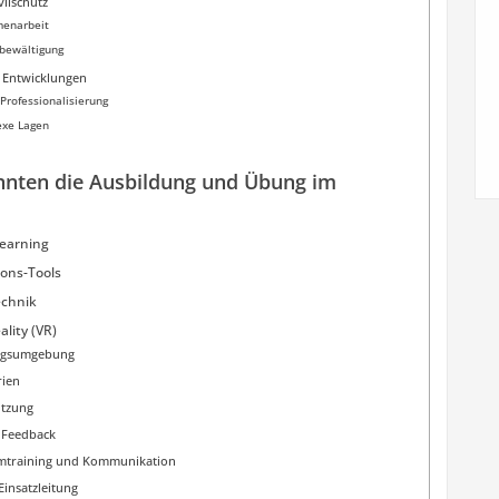
vilschutz
menarbeit
nbewältigung
 Entwicklungen
Professionalisierung
exe Lagen
nnten die Ausbildung und Übung im
Learning
ions-Tools
chnik
lity (VR)
ingsumgebung
rien
utzung
s Feedback
eamtraining und Kommunikation
Einsatzleitung