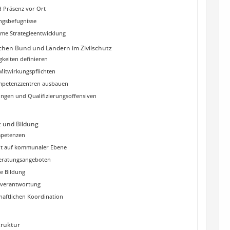
 Präsenz vor Ort
ngsbefugnisse
me Strategieentwicklung
hen Bund und Ländern im Zivilschutz
gkeiten definieren
Mitwirkungspflichten
mpetenzzentren ausbauen
ngen und Qualifizierungsoffensiven
nz und Bildung
mpetenzen
eit auf kommunaler Ebene
Beratungsangeboten
ie Bildung
enverantwortung
haftlichen Koordination
truktur