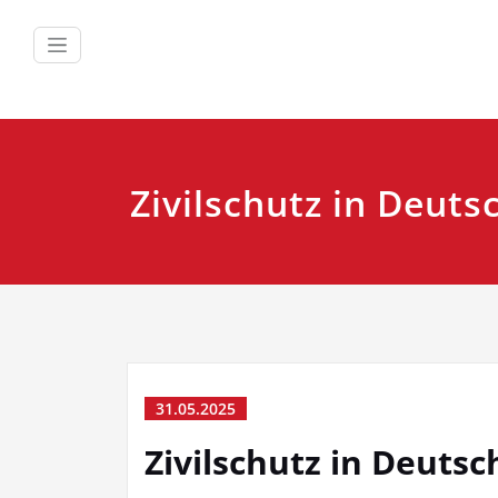
Zum
Inhalt
springen
Zivilschutz in Deuts
31.05.2025
Zivilschutz in Deutsc