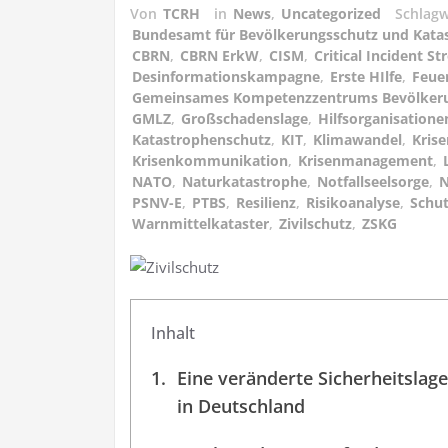
Von
TCRH
in
News
,
Uncategorized
Schlag
Bundesamt für Bevölkerungsschutz und Katas
CBRN
,
CBRN ErkW
,
CISM
,
Critical Incident 
Desinformationskampagne
,
Erste HIlfe
,
Feue
Gemeinsames Kompetenzzentrums Bevölker
GMLZ
,
Großschadenslage
,
Hilfsorganisatione
Katastrophenschutz
,
KIT
,
Klimawandel
,
Krise
Krisenkommunikation
,
Krisenmanagement
,
NATO
,
Naturkatastrophe
,
Notfallseelsorge
,
N
PSNV-E
,
PTBS
,
Resilienz
,
Risikoanalyse
,
Schu
Warnmittelkataster
,
Zivilschutz
,
ZSKG
Inhalt
Eine veränderte Sicherheitslage
in Deutschland