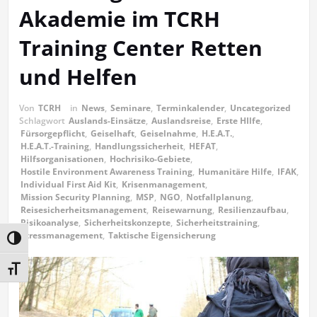
Akademie im TCRH
Training Center Retten
und Helfen
Von
TCRH
in
News
,
Seminare
,
Terminkalender
,
Uncategorized
Schlagwort
Auslands-Einsätze
,
Auslandsreise
,
Erste HIlfe
,
Fürsorgepflicht
,
Geiselhaft
,
Geiselnahme
,
H.E.A.T.
,
H.E.A.T.-Training
,
Handlungssicherheit
,
HEFAT
,
Hilfsorganisationen
,
Hochrisiko-Gebiete
,
Hostile Environment Awareness Training
,
Humanitäre Hilfe
,
IFAK
,
Individual First Aid Kit
,
Krisenmanagement
,
Mission Security Planning
,
MSP
,
NGO
,
Notfallplanung
,
Reisesicherheitsmanagement
,
Reisewarnung
,
Resilienzaufbau
,
Risikoanalyse
,
Sicherheitskonzepte
,
Sicherheitstraining
,
Stressmanagement
,
Taktische Eigensicherung
Umschalten auf hohe Kontraste
Schrift vergrößern