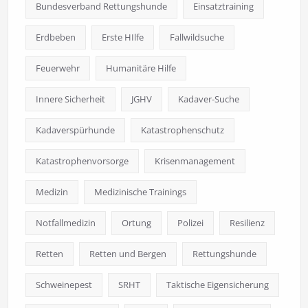
Bundesverband Rettungshunde
Einsatztraining
Erdbeben
Erste HIlfe
Fallwildsuche
Feuerwehr
Humanitäre Hilfe
Innere Sicherheit
JGHV
Kadaver-Suche
Kadaverspürhunde
Katastrophenschutz
Katastrophenvorsorge
Krisenmanagement
Medizin
Medizinische Trainings
Notfallmedizin
Ortung
Polizei
Resilienz
Retten
Retten und Bergen
Rettungshunde
Schweinepest
SRHT
Taktische Eigensicherung