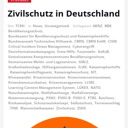
Zivilschutz in Deutschland
Von
TCRH
in
News
,
Uncategorized
Schlagwort
AKNZ
,
BBK
,
Bevölkerungsschutz
,
Bundesamt für Bevölkerungsschutz und Katastrophenhilfe
,
Bundesanstalt Technisches Hilfswerk
,
CBRN
,
CBRN ErkW
,
CISM
,
Critical Incident Stress Management
,
Cyberangriff
,
Desinformationskampagne
,
Erste HIlfe
,
Feuerwehr
,
GeKoB
,
Gemeinsames Kompetenzzentrums Bevölkerungsschutz
,
Gemeinsames Melde- und Lagezentrum
,
GMLZ
,
Großschadenslage
,
Hilfsorganisationen
,
ILIAS
,
Katastrophenhilfe
,
Katastrophenhilfegesetz
,
Katastrophenschutz
,
KIT
,
Klimawandel
,
Krisenintervention
,
Kriseninterventionsteam
,
Krisenkommunikation
,
Krisenmanagement
,
LCMS
,
Learning Content Management System
,
LÜKEX
,
NATO
,
Naturkatastrophe
,
Notfallseelsorge
,
Notfallvorsorge
,
Notstromversorgung
,
PSNV
,
PSNV-B
,
PSNV-E
,
PTBS
,
Resilienz
,
Risikoanalyse
,
Schutzraumkonzept
,
Selbstschutz
,
Terroranschlag
,
THW
,
Warnmittelkataster
,
Zivilschutz
,
ZSKG