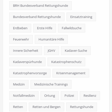
BRH Bundesverband Rettungshunde
Bundesverband Rettungshunde
Einsatztraining
Erdbeben
Erste HIlfe
Fallwildsuche
Feuerwehr
Humanitäre Hilfe
Innere Sicherheit
JGHV
Kadaver-Suche
Kadaverspürhunde
Katastrophenschutz
Katastrophenvorsorge
Krisenmanagement
Medizin
Medizinische Trainings
Notfallmedizin
Ortung
Polizei
Resilienz
Retten
Retten und Bergen
Rettungshunde