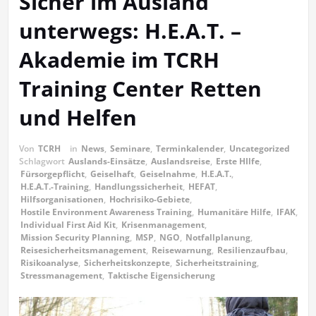
Sicher im Ausland
unterwegs: H.E.A.T. –
Akademie im TCRH
Training Center Retten
und Helfen
Von
TCRH
in
News
,
Seminare
,
Terminkalender
,
Uncategorized
Schlagwort
Auslands-Einsätze
,
Auslandsreise
,
Erste HIlfe
,
Fürsorgepflicht
,
Geiselhaft
,
Geiselnahme
,
H.E.A.T.
,
H.E.A.T.-Training
,
Handlungssicherheit
,
HEFAT
,
Hilfsorganisationen
,
Hochrisiko-Gebiete
,
Hostile Environment Awareness Training
,
Humanitäre Hilfe
,
IFAK
,
Individual First Aid Kit
,
Krisenmanagement
,
Mission Security Planning
,
MSP
,
NGO
,
Notfallplanung
,
Reisesicherheitsmanagement
,
Reisewarnung
,
Resilienzaufbau
,
Risikoanalyse
,
Sicherheitskonzepte
,
Sicherheitstraining
,
Stressmanagement
,
Taktische Eigensicherung