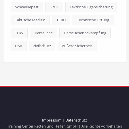
Schweinepest
SRHT
Taktische Eigensicherung
Taktische Medizin
TCRH
Technische Ortung
THW
Tierseuche
Tierseuchenbekämpfung
UAV
Zivilschutz
Äußere Sicherheit
Impressum
|
Datenschutz
Training Center Retten und Helfen GmbH | Alle Rechte vorbehalten