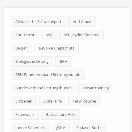
Afrikanische Schweinepest
Anti-Amok
Anti-Terror
ASP
ASP-Jagdmaßnahme
Bergen
Bevölkerungsschutz
Biologische Ortung
BRH
BRH Bundesverband Rettungshunde
Bundesverband Rettungshunde
Einsatztraining
Erdbeben
Erste HIlfe
Fallwildsuche
Feuerwehr
Humanitäre Hilfe
Innere Sicherheit
JGHV
Kadaver-Suche