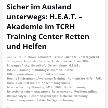
Sicher im Ausland
unterwegs: H.E.A.T. –
Akademie im TCRH
Training Center Retten
und Helfen
Von
TCRH
in
News
,
Seminare
,
Terminkalender
,
Uncategorized
Schlagwort
Auslands-Einsätze
,
Auslandsreise
,
Erste HIlfe
,
Fürsorgepflicht
,
Geiselhaft
,
Geiselnahme
,
H.E.A.T.
,
H.E.A.T.-Training
,
Handlungssicherheit
,
HEFAT
,
Hilfsorganisationen
,
Hochrisiko-Gebiete
,
Hostile Environment Awareness Training
,
Humanitäre Hilfe
,
IFAK
,
Individual First Aid Kit
,
Krisenmanagement
,
Mission Security Planning
,
MSP
,
NGO
,
Notfallplanung
,
Reisesicherheitsmanagement
,
Reisewarnung
,
Resilienzaufbau
,
Risikoanalyse
,
Sicherheitskonzepte
,
Sicherheitstraining
,
Stressmanagement
,
Taktische Eigensicherung