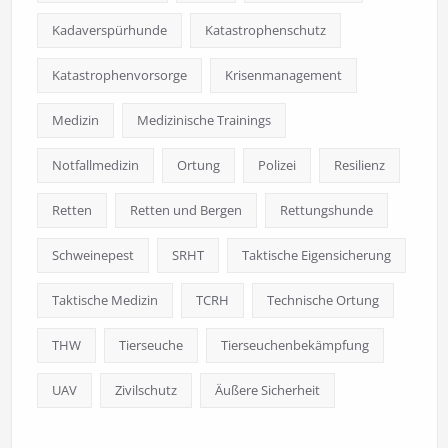
Kadaverspürhunde
Katastrophenschutz
Katastrophenvorsorge
Krisenmanagement
Medizin
Medizinische Trainings
Notfallmedizin
Ortung
Polizei
Resilienz
Retten
Retten und Bergen
Rettungshunde
Schweinepest
SRHT
Taktische Eigensicherung
Taktische Medizin
TCRH
Technische Ortung
THW
Tierseuche
Tierseuchenbekämpfung
UAV
Zivilschutz
Äußere Sicherheit