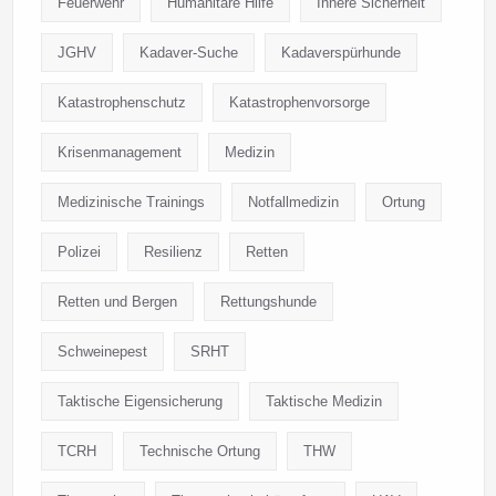
Feuerwehr
Humanitäre Hilfe
Innere Sicherheit
JGHV
Kadaver-Suche
Kadaverspürhunde
Katastrophenschutz
Katastrophenvorsorge
Krisenmanagement
Medizin
Medizinische Trainings
Notfallmedizin
Ortung
Polizei
Resilienz
Retten
Retten und Bergen
Rettungshunde
Schweinepest
SRHT
Taktische Eigensicherung
Taktische Medizin
TCRH
Technische Ortung
THW