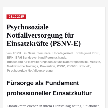
28.10.2025
Psychosoziale
Notfallversorgung für
Einsatzkräfte (PSNV-E)
Von
TCRH
in
News
,
Seminare
,
Uncategorized
Schlagwort
BBK
,
BRH
,
BRH Bundesverband Rettungshunde
,
Bundesamt für Bevölkerungsschutz und Katastrophenhilfe
,
Medizin
,
Medizinische Trainings
,
Prävention
,
PSNV
,
PSNV-B
,
PSNV-E
,
Psychosoziale Notfallversorgung
Fürsorge als Fundament
professioneller Einsatzkultur
Einsatzkräfte erleben in ihrem Dienstalltag häufig Situationen,