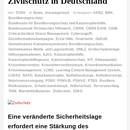
Zivilschutz in Deutschland
Von
TCRH
in
News
,
Uncategorized
Schlagwort
AKNZ
,
BBK
,
Bevölkerungsschutz
,
Bundesamt für Bevölkerungsschutz und Katastrophenhilfe
,
Bundesanstalt Technisches Hilfswerk
,
CBRN
,
CBRN ErkW
,
CISM
,
Critical Incident Stress Management
,
Cyberangriff
,
Desinformationskampagne
,
Erste HIlfe
,
Feuerwehr
,
GeKoB
,
Gemeinsames Kompetenzzentrums Bevölkerungsschutz
,
Gemeinsames Melde- und Lagezentrum
,
GMLZ
,
Großschadenslage
,
Hilfsorganisationen
,
ILIAS
,
Katastrophenhilfe
,
Katastrophenhilfegesetz
,
Katastrophenschutz
,
KIT
,
Klimawandel
,
Krisenintervention
,
Kriseninterventionsteam
,
Krisenkommunikation
,
Krisenmanagement
,
LCMS
,
Learning Content Management System
,
LÜKEX
,
NATO
,
Naturkatastrophe
,
Notfallseelsorge
,
Notfallvorsorge
,
Notstromversorgung
,
PSNV
,
PSNV-B
,
PSNV-E
,
PTBS
,
Resilienz
,
Risikoanalyse
,
Schutzraumkonzept
,
Selbstschutz
,
Terroranschlag
,
THW
,
Warnmittelkataster
,
Zivilschutz
,
ZSKG
Eine veränderte Sicherheitslage
erfordert eine Stärkung des