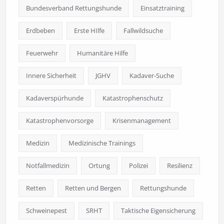
Bundesverband Rettungshunde
Einsatztraining
Erdbeben
Erste HIlfe
Fallwildsuche
Feuerwehr
Humanitäre Hilfe
Innere Sicherheit
JGHV
Kadaver-Suche
Kadaverspürhunde
Katastrophenschutz
Katastrophenvorsorge
Krisenmanagement
Medizin
Medizinische Trainings
Notfallmedizin
Ortung
Polizei
Resilienz
Retten
Retten und Bergen
Rettungshunde
Schweinepest
SRHT
Taktische Eigensicherung