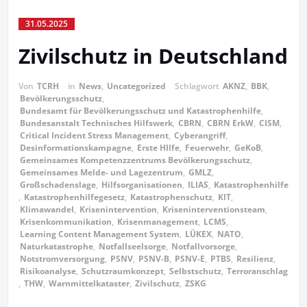
31.05.2025
Zivilschutz in Deutschland
Von
TCRH
in
News
,
Uncategorized
Schlagwort
AKNZ
,
BBK
,
Bevölkerungsschutz
,
Bundesamt für Bevölkerungsschutz und Katastrophenhilfe
,
Bundesanstalt Technisches Hilfswerk
,
CBRN
,
CBRN ErkW
,
CISM
,
Critical Incident Stress Management
,
Cyberangriff
,
Desinformationskampagne
,
Erste HIlfe
,
Feuerwehr
,
GeKoB
,
Gemeinsames Kompetenzzentrums Bevölkerungsschutz
,
Gemeinsames Melde- und Lagezentrum
,
GMLZ
,
Großschadenslage
,
Hilfsorganisationen
,
ILIAS
,
Katastrophenhilfe
,
Katastrophenhilfegesetz
,
Katastrophenschutz
,
KIT
,
Klimawandel
,
Krisenintervention
,
Kriseninterventionsteam
,
Krisenkommunikation
,
Krisenmanagement
,
LCMS
,
Learning Content Management System
,
LÜKEX
,
NATO
,
Naturkatastrophe
,
Notfallseelsorge
,
Notfallvorsorge
,
Notstromversorgung
,
PSNV
,
PSNV-B
,
PSNV-E
,
PTBS
,
Resilienz
,
Risikoanalyse
,
Schutzraumkonzept
,
Selbstschutz
,
Terroranschlag
,
THW
,
Warnmittelkataster
,
Zivilschutz
,
ZSKG