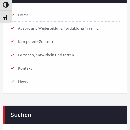
Umschalten auf hohe Kontraste
Home
Schrift vergrößern
Ausbildung Weiterbildung Fortbildung Training
Kompetenz-Zentren
Forschen, entwickeln und testen
Kontakt
News
Suchen