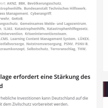
wort
AKNZ
,
BBK
,
Bevölkerungsschutz
,
trophenhilfe
,
Bundesanstalt Technisches Hilfswerk
,
Stress Management
,
Cyberangriff
,
rwehr
,
GeKoB
,
ungsschutz
,
Gemeinsames Melde- und Lagezentrum
,
n
,
ILIAS
,
Katastrophenhilfe
,
Katastrophenhilfegesetz
,
nintervention
,
Kriseninterventionsteam
,
LCMS
,
Learning Content Management System
,
LÜKEX
,
otfallvorsorge
,
Notstromversorgung
,
PSNV
,
PSNV-B
,
tzraumkonzept
,
Selbstschutz
,
Terroranschlag
,
THW
,
lage erfordert eine Stärkung des
nd
ebliche Investitionen kann Deutschland auf die
 dem Zivilschutz vorbereitet werden.