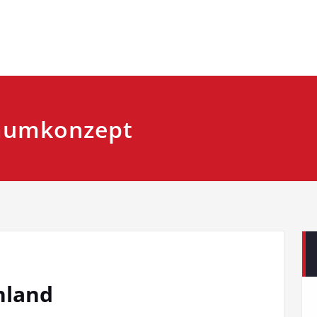
raumkonzept
hland