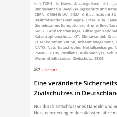
Von
TCRH
in
News
,
Uncategorized
Schlag
Bundesamt für Bevölkerungsschutz und Katas
CBRN
,
CBRN ErkW
,
CISM
,
Critical Incident 
Desinformationskampagne
,
Erste HIlfe
,
Feue
Gemeinsames Kompetenzzentrums Bevölker
GMLZ
,
Großschadenslage
,
Hilfsorganisatione
Katastrophenschutz
,
KIT
,
Klimawandel
,
Krise
Krisenkommunikation
,
Krisenmanagement
,
NATO
,
Naturkatastrophe
,
Notfallseelsorge
,
N
PSNV-E
,
PTBS
,
Resilienz
,
Risikoanalyse
,
Schu
Warnmittelkataster
,
Zivilschutz
,
ZSKG
Eine veränderte Sicherheits
Zivilschutzes in Deutschla
Nur durch entschlossenes Handeln und erh
Herausforderungen der nächsten Jahre mit