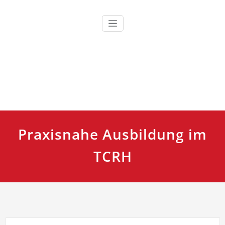
Zum
Inhalt
springen
Ausbildung, Fortbildung und Training für Einsatzkräfte
TCRH Training Center Retten
und Helfen
Praxisnahe Ausbildung im
TCRH