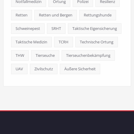
Notfallmedizin
Ortung
Polizei
Resilienz
Retten
Retten und Bergen
Rettungshunde
Schweinepest
SRHT
Taktische Eigensicherung
Taktische Medizin
TCRH
Technische Ortung
THW
Tierseuche
Tierseuchenbekämpfung
UAV
Zivilschutz
Äußere Sicherheit