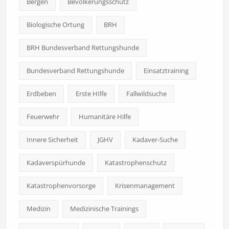
Bergen
Bevölkerungsschutz
Biologische Ortung
BRH
BRH Bundesverband Rettungshunde
Bundesverband Rettungshunde
Einsatztraining
Erdbeben
Erste HIlfe
Fallwildsuche
Feuerwehr
Humanitäre Hilfe
Innere Sicherheit
JGHV
Kadaver-Suche
Kadaverspürhunde
Katastrophenschutz
Katastrophenvorsorge
Krisenmanagement
Medizin
Medizinische Trainings