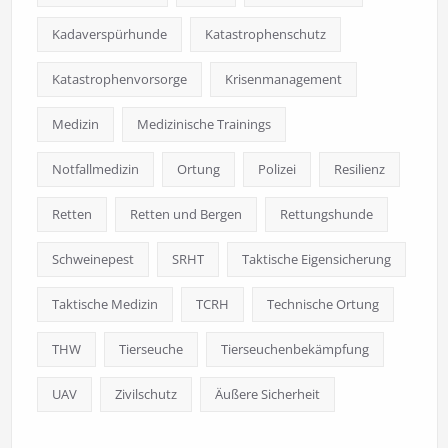
Kadaverspürhunde
Katastrophenschutz
Katastrophenvorsorge
Krisenmanagement
Medizin
Medizinische Trainings
Notfallmedizin
Ortung
Polizei
Resilienz
Retten
Retten und Bergen
Rettungshunde
Schweinepest
SRHT
Taktische Eigensicherung
Taktische Medizin
TCRH
Technische Ortung
THW
Tierseuche
Tierseuchenbekämpfung
UAV
Zivilschutz
Äußere Sicherheit