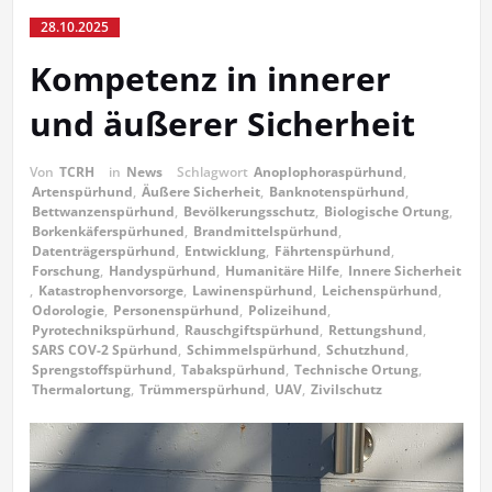
28.10.2025
Kompetenz in innerer
und äußerer Sicherheit
Von
TCRH
in
News
Schlagwort
Anoplophoraspürhund
,
Artenspürhund
,
Äußere Sicherheit
,
Banknotenspürhund
,
Bettwanzenspürhund
,
Bevölkerungsschutz
,
Biologische Ortung
,
Borkenkäferspürhuned
,
Brandmittelspürhund
,
Datenträgerspürhund
,
Entwicklung
,
Fährtenspürhund
,
Forschung
,
Handyspürhund
,
Humanitäre Hilfe
,
Innere Sicherheit
,
Katastrophenvorsorge
,
Lawinenspürhund
,
Leichenspürhund
,
Odorologie
,
Personenspürhund
,
Polizeihund
,
Pyrotechnikspürhund
,
Rauschgiftspürhund
,
Rettungshund
,
SARS COV-2 Spürhund
,
Schimmelspürhund
,
Schutzhund
,
Sprengstoffspürhund
,
Tabakspürhund
,
Technische Ortung
,
Thermalortung
,
Trümmerspürhund
,
UAV
,
Zivilschutz