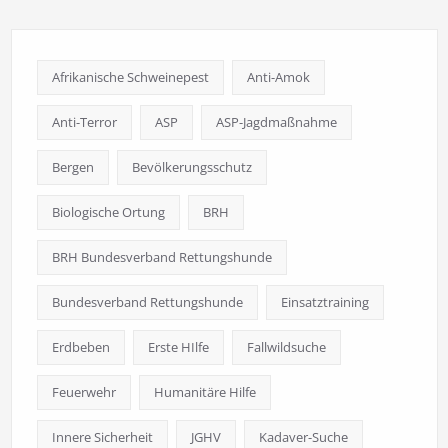
Afrikanische Schweinepest
Anti-Amok
Anti-Terror
ASP
ASP-Jagdmaßnahme
Bergen
Bevölkerungsschutz
Biologische Ortung
BRH
BRH Bundesverband Rettungshunde
Bundesverband Rettungshunde
Einsatztraining
Erdbeben
Erste HIlfe
Fallwildsuche
Feuerwehr
Humanitäre Hilfe
Innere Sicherheit
JGHV
Kadaver-Suche