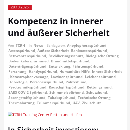
28.10.2025
Kompetenz in innerer
und äußerer Sicherheit
Von
TCRH
in
News
Schlagwort
Anoplophoraspürhund
,
Artenspürhund
,
Äußere Sicherheit
,
Banknotenspürhund
,
Bettwanzenspürhund
,
Bevölkerungsschutz
,
Biologische Ortung
,
Borkenkäferspürhuned
,
Brandmittelspürhund
,
Datenträgerspürhund
,
Entwicklung
,
Fährtenspürhund
,
Forschung
,
Handyspürhund
,
Humanitäre Hilfe
,
Innere Sicherheit
,
Katastrophenvorsorge
,
Lawinenspürhund
,
Leichenspürhund
,
Odorologie
,
Personenspürhund
,
Polizeihund
,
Pyrotechnikspürhund
,
Rauschgiftspürhund
,
Rettungshund
,
SARS COV-2 Spürhund
,
Schimmelspürhund
,
Schutzhund
,
Sprengstoffspürhund
,
Tabakspürhund
,
Technische Ortung
,
Thermalortung
,
Trümmerspürhund
,
UAV
,
Zivilschutz
In Sicherheit investieren: