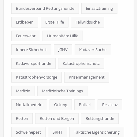
Bundesverband Rettungshunde
Einsatztraining
Erdbeben
Erste HIlfe
Fallwildsuche
Feuerwehr
Humanitäre Hilfe
Innere Sicherheit
JGHV
Kadaver-Suche
Kadaverspürhunde
Katastrophenschutz
Katastrophenvorsorge
Krisenmanagement
Medizin
Medizinische Trainings
Notfallmedizin
Ortung
Polizei
Resilienz
Retten
Retten und Bergen
Rettungshunde
Schweinepest
SRHT
Taktische Eigensicherung