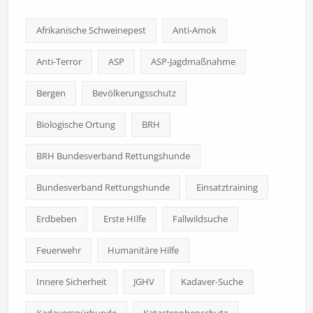
Afrikanische Schweinepest
Anti-Amok
Anti-Terror
ASP
ASP-Jagdmaßnahme
Bergen
Bevölkerungsschutz
Biologische Ortung
BRH
BRH Bundesverband Rettungshunde
Bundesverband Rettungshunde
Einsatztraining
Erdbeben
Erste HIlfe
Fallwildsuche
Feuerwehr
Humanitäre Hilfe
Innere Sicherheit
JGHV
Kadaver-Suche
Kadaverspürhunde
Katastrophenschutz