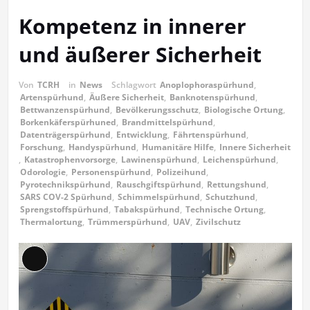
Kompetenz in innerer
und äußerer Sicherheit
Von
TCRH
in
News
Schlagwort
Anoplophoraspürhund
,
Artenspürhund
,
Äußere Sicherheit
,
Banknotenspürhund
,
Bettwanzenspürhund
,
Bevölkerungsschutz
,
Biologische Ortung
,
Borkenkäferspürhuned
,
Brandmittelspürhund
,
Datenträgerspürhund
,
Entwicklung
,
Fährtenspürhund
,
Forschung
,
Handyspürhund
,
Humanitäre Hilfe
,
Innere Sicherheit
,
Katastrophenvorsorge
,
Lawinenspürhund
,
Leichenspürhund
,
Odorologie
,
Personenspürhund
,
Polizeihund
,
Pyrotechnikspürhund
,
Rauschgiftspürhund
,
Rettungshund
,
SARS COV-2 Spürhund
,
Schimmelspürhund
,
Schutzhund
,
Sprengstoffspürhund
,
Tabakspürhund
,
Technische Ortung
,
Thermalortung
,
Trümmerspürhund
,
UAV
,
Zivilschutz
Lange
Beschreibung