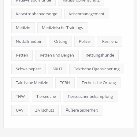
Katastrophenvorsorge
Krisenmanagement
Medizin
Medizinische Trainings
Notfallmedizin
Ortung
Polizei
Resilienz
Retten
Retten und Bergen
Rettungshunde
Schweinepest
SRHT
Taktische Eigensicherung
Taktische Medizin
TCRH
Technische Ortung
THW
Tierseuche
Tierseuchenbekämpfung
UAV
Zivilschutz
Äußere Sicherheit