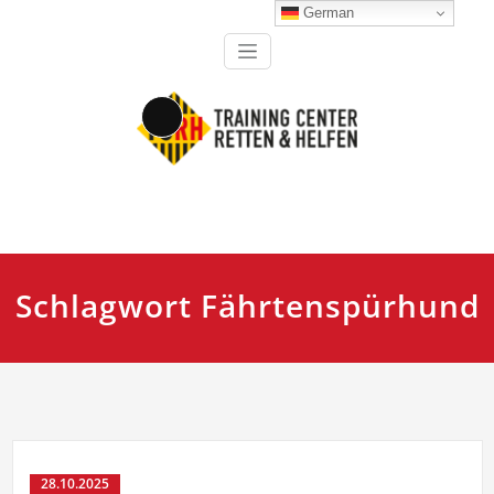
Zum
German
Inhalt
springen
Lange Beschreibung
Ausbildung, Fortbildung und Training für Einsatzkräfte
TCRH Training Center Retten
und Helfen
Schlagwort Fährtenspürhund
28.10.2025