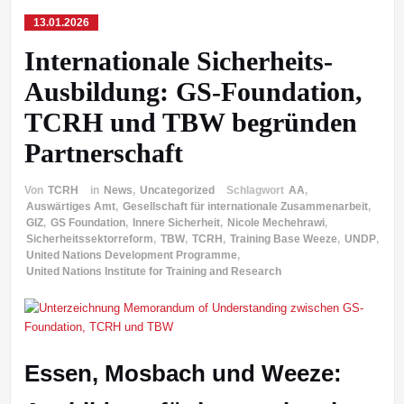
13.01.2026
Internationale Sicherheits-
Ausbildung: GS-Foundation,
TCRH und TBW begründen
Partnerschaft
Von
TCRH
in
News
,
Uncategorized
Schlagwort
AA
,
Auswärtiges Amt
,
Gesellschaft für internationale Zusammenarbeit
,
GIZ
,
GS Foundation
,
Innere Sicherheit
,
Nicole Mechehrawi
,
Sicherheitssektorreform
,
TBW
,
TCRH
,
Training Base Weeze
,
UNDP
,
United Nations Development Programme
,
United Nations Institute for Training and Research
Essen, Mosbach und Weeze: