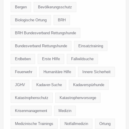
Bergen
Bevölkerungsschutz
Biologische Ortung
BRH
BRH Bundesverband Rettungshunde
Bundesverband Rettungshunde
Einsatztraining
Erdbeben
Erste HIlfe
Fallwildsuche
Feuerwehr
Humanitäre Hilfe
Innere Sicherheit
JGHV
Kadaver-Suche
Kadaverspürhunde
Katastrophenschutz
Katastrophenvorsorge
Krisenmanagement
Medizin
Medizinische Trainings
Notfallmedizin
Ortung