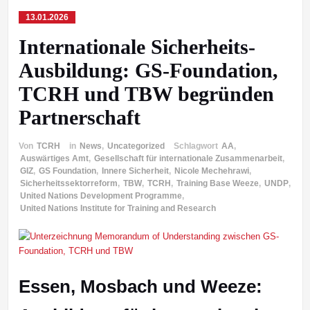
13.01.2026
Internationale Sicherheits-
Ausbildung: GS-Foundation,
TCRH und TBW begründen
Partnerschaft
Von
TCRH
in
News
,
Uncategorized
Schlagwort
AA
,
Auswärtiges Amt
,
Gesellschaft für internationale Zusammenarbeit
,
GIZ
,
GS Foundation
,
Innere Sicherheit
,
Nicole Mechehrawi
,
Sicherheitssektorreform
,
TBW
,
TCRH
,
Training Base Weeze
,
UNDP
,
United Nations Development Programme
,
United Nations Institute for Training and Research
Essen, Mosbach und Weeze: