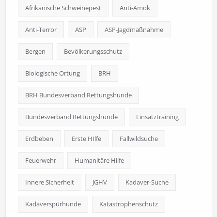
Afrikanische Schweinepest
Anti-Amok
Anti-Terror
ASP
ASP-Jagdmaßnahme
Bergen
Bevölkerungsschutz
Biologische Ortung
BRH
BRH Bundesverband Rettungshunde
Bundesverband Rettungshunde
Einsatztraining
Erdbeben
Erste HIlfe
Fallwildsuche
Feuerwehr
Humanitäre Hilfe
Innere Sicherheit
JGHV
Kadaver-Suche
Kadaverspürhunde
Katastrophenschutz