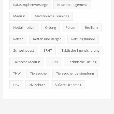
Katastrophenvorsorge
Krisenmanagement
Medizin
Medizinische Trainings
Notfallmedizin
Ortung
Polizei
Resilienz
Retten
Retten und Bergen
Rettungshunde
Schweinepest
SRHT
Taktische Eigensicherung
Taktische Medizin
TCRH
Technische Ortung
THW
Tierseuche
Tierseuchenbekämpfung
UAV
Zivilschutz
Äußere Sicherheit