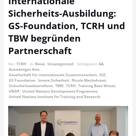
Internationale
Sicherheits-Ausbildung:
GS-Foundation, TCRH und
TBW begründen
Partnerschaft
Von
TCRH
in
News
,
Uncategorized
Schlagwort
AA
,
Auswärtiges Amt
,
Gesellschaft für internationale Zusammenarbeit
,
GIZ
,
GS Foundation
,
Innere Sicherheit
,
Nicole Mechehrawi
,
Sicherheitssektorreform
,
TBW
,
TCRH
,
Training Base Weeze
,
UNDP
,
United Nations Development Programme
,
United Nations Institute for Training and Research