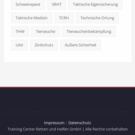
Schweinepest
SRHT
Taktische Eigensicherung
Taktische Medizin
TCRH
Technische Ortung
THW
Tierseuche
Tierseuchenbekämpfung
UAV
Zivilschutz
Äußere Sicherheit
Impressum
|
Datenschutz
Training Center Retten und Helfen GmbH | Alle Rechte vorbehalten