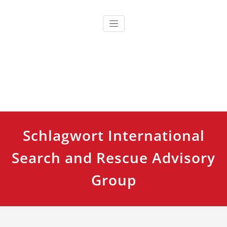
Zum
Inhalt
springen
Ausbildung, Fortbildung und Training für Einsatzkräfte
TCRH Training Center Retten
und Helfen
Schlagwort International
Search and Rescue Advisory
Group