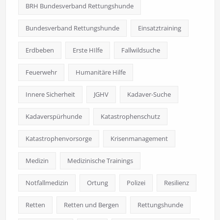
BRH Bundesverband Rettungshunde
Bundesverband Rettungshunde
Einsatztraining
Erdbeben
Erste HIlfe
Fallwildsuche
Feuerwehr
Humanitäre Hilfe
Innere Sicherheit
JGHV
Kadaver-Suche
Kadaverspürhunde
Katastrophenschutz
Katastrophenvorsorge
Krisenmanagement
Medizin
Medizinische Trainings
Notfallmedizin
Ortung
Polizei
Resilienz
Retten
Retten und Bergen
Rettungshunde