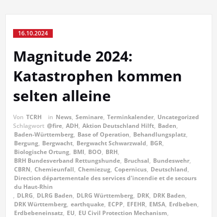
16.10.2024
Magnitude 2024:
Katastrophen kommen
selten alleine
Von
TCRH
in
News
,
Seminare
,
Terminkalender
,
Uncategorized
Schlagwort
@fire
,
ADH
,
Aktion Deutschland Hilft
,
Baden
,
Baden-Württemberg
,
Base of Operation
,
Behandlungsplatz
,
Bergung
,
Bergwacht
,
Bergwacht Schwarzwald
,
BGR
,
Biologische Ortung
,
BMI
,
BOO
,
BRH
,
BRH Bundesverband Rettungshunde
,
Bruchsal
,
Bundeswehr
,
CBRN
,
Chemieunfall
,
Chemiezug
,
Copernicus
,
Deutschland
,
Direction départementale des services d'incendie et de secours
du Haut-Rhin
,
DLRG
,
DLRG Baden
,
DLRG Württemberg
,
DRK
,
DRK Baden
,
DRK Württemberg
,
earthquake
,
ECPP
,
EFEHR
,
EMSA
,
Erdbeben
,
Erdbebeneinsatz
,
EU
,
EU Civil Protection Mechanism
,