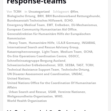
response-teams
Von
TCRH
in
Uncategorized
Schlagwort
@fire
,
Biologische Ortung
,
BRH
,
BRH Bundesverband Rettungshunde
,
Bundesanstalt Technisches Hilfswerk
,
ECHO
,
Emergency Medical Team
,
EMT
,
Erdbeben
,
EU-Mechanismus
,
European Community Humanitarian Aid Office
,
Generaldirektion für Humanitäre Hilfe der Europäischen
Kommission
,
Heavy Team
,
Humanitäre Hilfe
,
I.S.A.R Germany
,
INSARAG
,
International Search and Rescue Advisory Group
,
Katastrophenvorsorge
,
Light Team
,
Medium Team
,
OCHA
,
On-Site Operations Coordination Centre
,
OSOCC
,
Schnelleinsatzgruppe Bergung Ausland
,
Schweizerischer Erdbebendienst
,
SED
,
SEEBA
,
TAST
,
TCRH
,
Technical Assistance Support Team
,
Technische Ortung
,
UN Disaster Assessment and Coordination
,
UNDAC
,
United Nations
,
United Nations Office for the Coordination Of Humanitarian
Affairs
,
Urban Search and Rescue
,
USAR
,
Vereinte Nationen
,
Weltgesundheits-Organisation
,
WHO
,
World Health Organization