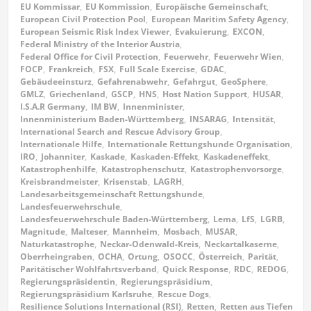
EU Kommissar
,
EU Kommission
,
Europäische Gemeinschaft
,
European Civil Protection Pool
,
European Maritim Safety Agency
,
European Seismic Risk Index Viewer
,
Evakuierung
,
EXCON
,
Federal Ministry of the Interior Austria
,
Federal Office for Civil Protection
,
Feuerwehr
,
Feuerwehr Wien
,
FOCP
,
Frankreich
,
FSX
,
Full Scale Exercise
,
GDAC
,
Gebäudeeinsturz
,
Gefahrenabwehr
,
Gefahrgut
,
GeoSphere
,
GMLZ
,
Griechenland
,
GSCP
,
HNS
,
Host Nation Support
,
HUSAR
,
I.S.A.R Germany
,
IM BW
,
Innenminister
,
Innenministerium Baden-Württemberg
,
INSARAG
,
Intensität
,
International Search and Rescue Advisory Group
,
Internationale Hilfe
,
Internationale Rettungshunde Organisation
,
IRO
,
Johanniter
,
Kaskade
,
Kaskaden-Effekt
,
Kaskadeneffekt
,
Katastrophenhilfe
,
Katastrophenschutz
,
Katastrophenvorsorge
,
Kreisbrandmeister
,
Krisenstab
,
LAGRH
,
Landesarbeitsgemeinschaft Rettungshunde
,
Landesfeuerwehrschule
,
Landesfeuerwehrschule Baden-Württemberg
,
Lema
,
LfS
,
LGRB
,
Magnitude
,
Malteser
,
Mannheim
,
Mosbach
,
MUSAR
,
Naturkatastrophe
,
Neckar-Odenwald-Kreis
,
Neckartalkaserne
,
Oberrheingraben
,
OCHA
,
Ortung
,
OSOCC
,
Österreich
,
Parität
,
Paritätischer Wohlfahrtsverband
,
Quick Response
,
RDC
,
REDOG
,
Regierungspräsidentin
,
Regierungspräsidium
,
Regierungspräsidium Karlsruhe
,
Rescue Dogs
,
Resilience Solutions International (RSI)
,
Retten
,
Retten aus Tiefen