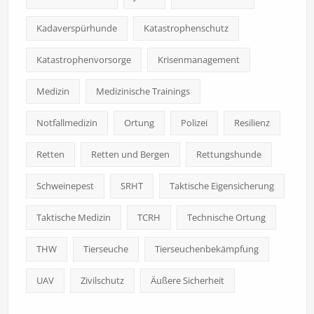
Kadaverspürhunde
Katastrophenschutz
Katastrophenvorsorge
Krisenmanagement
Medizin
Medizinische Trainings
Notfallmedizin
Ortung
Polizei
Resilienz
Retten
Retten und Bergen
Rettungshunde
Schweinepest
SRHT
Taktische Eigensicherung
Taktische Medizin
TCRH
Technische Ortung
THW
Tierseuche
Tierseuchenbekämpfung
UAV
Zivilschutz
Äußere Sicherheit