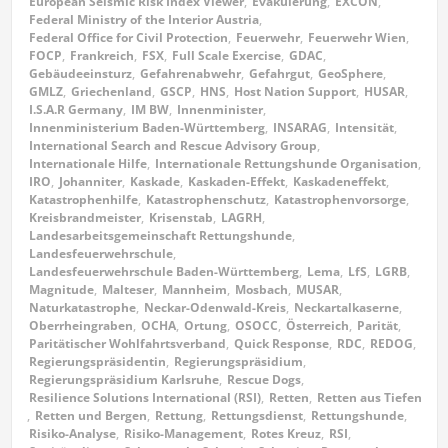
European Seismic Risk Index Viewer
,
Evakuierung
,
EXCON
,
Federal Ministry of the Interior Austria
,
Federal Office for Civil Protection
,
Feuerwehr
,
Feuerwehr Wien
,
FOCP
,
Frankreich
,
FSX
,
Full Scale Exercise
,
GDAC
,
Gebäudeeinsturz
,
Gefahrenabwehr
,
Gefahrgut
,
GeoSphere
,
GMLZ
,
Griechenland
,
GSCP
,
HNS
,
Host Nation Support
,
HUSAR
,
I.S.A.R Germany
,
IM BW
,
Innenminister
,
Innenministerium Baden-Württemberg
,
INSARAG
,
Intensität
,
International Search and Rescue Advisory Group
,
Internationale Hilfe
,
Internationale Rettungshunde Organisation
,
IRO
,
Johanniter
,
Kaskade
,
Kaskaden-Effekt
,
Kaskadeneffekt
,
Katastrophenhilfe
,
Katastrophenschutz
,
Katastrophenvorsorge
,
Kreisbrandmeister
,
Krisenstab
,
LAGRH
,
Landesarbeitsgemeinschaft Rettungshunde
,
Landesfeuerwehrschule
,
Landesfeuerwehrschule Baden-Württemberg
,
Lema
,
LfS
,
LGRB
,
Magnitude
,
Malteser
,
Mannheim
,
Mosbach
,
MUSAR
,
Naturkatastrophe
,
Neckar-Odenwald-Kreis
,
Neckartalkaserne
,
Oberrheingraben
,
OCHA
,
Ortung
,
OSOCC
,
Österreich
,
Parität
,
Paritätischer Wohlfahrtsverband
,
Quick Response
,
RDC
,
REDOG
,
Regierungspräsidentin
,
Regierungspräsidium
,
Regierungspräsidium Karlsruhe
,
Rescue Dogs
,
Resilience Solutions International (RSI)
,
Retten
,
Retten aus Tiefen
,
Retten und Bergen
,
Rettung
,
Rettungsdienst
,
Rettungshunde
,
Risiko-Analyse
,
Risiko-Management
,
Rotes Kreuz
,
RSI
,