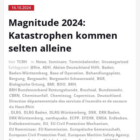
16.10.2024
Magnitude 2024:
Katastrophen kommen
selten alleine
Von
TCRH
in
News
,
Seminare
,
Terminkalender
,
Uncategorized
Schlagwort
@fire
,
ADH
,
Aktion Deutschland Hilft
,
Baden
,
Baden-Württemberg
,
Base of Operation
,
Behandlungsplatz
,
Bergung
,
Bergwacht
,
Bergwacht Schwarzwald
,
BGR
,
Biologische Ortung
,
BMI
,
BOO
,
BRH
,
BRH Bundesverband Rettungshunde
,
Bruchsal
,
Bundeswehr
,
CBRN
,
Chemieunfall
,
Chemiezug
,
Copernicus
,
Deutschland
,
Direction départementale des services d'incendie et de secours
du Haut-Rhin
,
DLRG
,
DLRG Baden
,
DLRG Württemberg
,
DRK
,
DRK Baden
,
DRK Württemberg
,
earthquake
,
ECPP
,
EFEHR
,
EMSA
,
Erdbeben
,
Erdbebeneinsatz
,
EU
,
EU Civil Protection Mechanism
,
EU Kommissar
,
EU Kommission
,
Europäische Gemeinschaft
,
European Civil Protection Pool
,
European Maritim Safety Agency
,