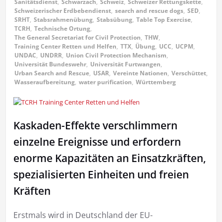
Sanitätsdienst
,
Schwarzach
,
Schweiz
,
Schweizer Rettungskette
,
Schweizerischer Erdbebendienst
,
search and rescue dogs
,
SED
,
SRHT
,
Stabsrahmenübung
,
Stabsübung
,
Table Top Exercise
,
TCRH
,
Technische Ortung
,
The General Secretariat for Civil Protection
,
THW
,
Training Center Retten und Helfen
,
TTX
,
Übung
,
UCC
,
UCPM
,
UNDAC
,
UNDRR
,
Union Civil Protection Mechanism
,
Universität Bundeswehr
,
Universität Furtwangen
,
Urban Search and Rescue
,
USAR
,
Vereinte Nationen
,
Verschüttet
,
Wasseraufbereitung
,
water purification
,
Württemberg
Kaskaden-Effekte verschlimmern
einzelne Ereignisse und erfordern
enorme Kapazitäten an Einsatzkräften,
spezialisierten Einheiten und freien
Kräften
Erstmals wird in Deutschland der EU-