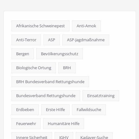
Afrikanische Schweinepest
Anti-Amok
Anti-Terror
ASP
ASP-Jagdmaßnahme
Bergen
Bevölkerungsschutz
Biologische Ortung
BRH
BRH Bundesverband Rettungshunde
Bundesverband Rettungshunde
Einsatztraining
Erdbeben
Erste HIlfe
Fallwildsuche
Feuerwehr
Humanitäre Hilfe
Innere Sicherheit
JGHV
Kadaver-Suche