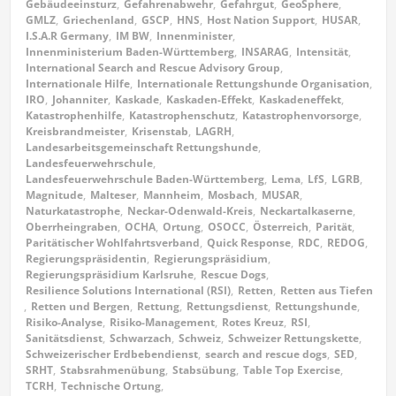
Gebäudeeinsturz
,
Gefahrenabwehr
,
Gefahrgut
,
GeoSphere
,
GMLZ
,
Griechenland
,
GSCP
,
HNS
,
Host Nation Support
,
HUSAR
,
I.S.A.R Germany
,
IM BW
,
Innenminister
,
Innenministerium Baden-Württemberg
,
INSARAG
,
Intensität
,
International Search and Rescue Advisory Group
,
Internationale Hilfe
,
Internationale Rettungshunde Organisation
,
IRO
,
Johanniter
,
Kaskade
,
Kaskaden-Effekt
,
Kaskadeneffekt
,
Katastrophenhilfe
,
Katastrophenschutz
,
Katastrophenvorsorge
,
Kreisbrandmeister
,
Krisenstab
,
LAGRH
,
Landesarbeitsgemeinschaft Rettungshunde
,
Landesfeuerwehrschule
,
Landesfeuerwehrschule Baden-Württemberg
,
Lema
,
LfS
,
LGRB
,
Magnitude
,
Malteser
,
Mannheim
,
Mosbach
,
MUSAR
,
Naturkatastrophe
,
Neckar-Odenwald-Kreis
,
Neckartalkaserne
,
Oberrheingraben
,
OCHA
,
Ortung
,
OSOCC
,
Österreich
,
Parität
,
Paritätischer Wohlfahrtsverband
,
Quick Response
,
RDC
,
REDOG
,
Regierungspräsidentin
,
Regierungspräsidium
,
Regierungspräsidium Karlsruhe
,
Rescue Dogs
,
Resilience Solutions International (RSI)
,
Retten
,
Retten aus Tiefen
,
Retten und Bergen
,
Rettung
,
Rettungsdienst
,
Rettungshunde
,
Risiko-Analyse
,
Risiko-Management
,
Rotes Kreuz
,
RSI
,
Sanitätsdienst
,
Schwarzach
,
Schweiz
,
Schweizer Rettungskette
,
Schweizerischer Erdbebendienst
,
search and rescue dogs
,
SED
,
SRHT
,
Stabsrahmenübung
,
Stabsübung
,
Table Top Exercise
,
TCRH
,
Technische Ortung
,