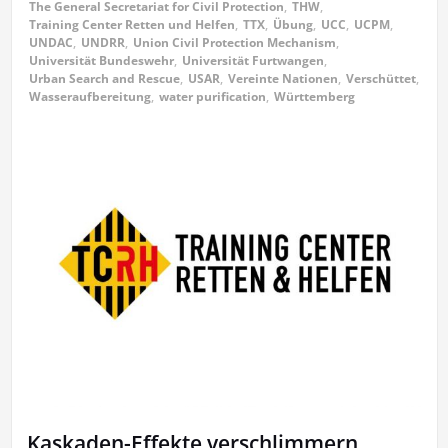
The General Secretariat for Civil Protection
,
THW
,
Training Center Retten und Helfen
,
TTX
,
Übung
,
UCC
,
UCPM
,
UNDAC
,
UNDRR
,
Union Civil Protection Mechanism
,
Universität Bundeswehr
,
Universität Furtwangen
,
Urban Search and Rescue
,
USAR
,
Vereinte Nationen
,
Verschüttet
,
Wasseraufbereitung
,
water purification
,
Württemberg
Kaskaden-Effekte verschlimmern