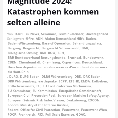
Magnitude 2024:
Katastrophen kommen
selten alleine
Von
TCRH
in
News
,
Seminare
,
Terminkalender
,
Uncategorized
Schlagwort
@fire
,
ADH
,
Aktion Deutschland Hilft
,
Baden
,
Baden-Württemberg
,
Base of Operation
,
Behandlungsplatz
,
Bergung
,
Bergwacht
,
Bergwacht Schwarzwald
,
BGR
,
Biologische Ortung
,
BMI
,
BOO
,
BRH
,
BRH Bundesverband Rettungshunde
,
Bruchsal
,
Bundeswehr
,
CBRN
,
Chemieunfall
,
Chemiezug
,
Copernicus
,
Deutschland
,
Direction départementale des services d'incendie et de secours
du Haut-Rhin
,
DLRG
,
DLRG Baden
,
DLRG Württemberg
,
DRK
,
DRK Baden
,
DRK Württemberg
,
earthquake
,
ECPP
,
EFEHR
,
EMSA
,
Erdbeben
,
Erdbebeneinsatz
,
EU
,
EU Civil Protection Mechanism
,
EU Kommissar
,
EU Kommission
,
Europäische Gemeinschaft
,
European Civil Protection Pool
,
European Maritim Safety Agency
,
European Seismic Risk Index Viewer
,
Evakuierung
,
EXCON
,
Federal Ministry of the Interior Austria
,
Federal Office for Civil Protection
,
Feuerwehr
,
Feuerwehr Wien
,
FOCP
,
Frankreich
,
FSX
,
Full Scale Exercise
,
GDAC
,