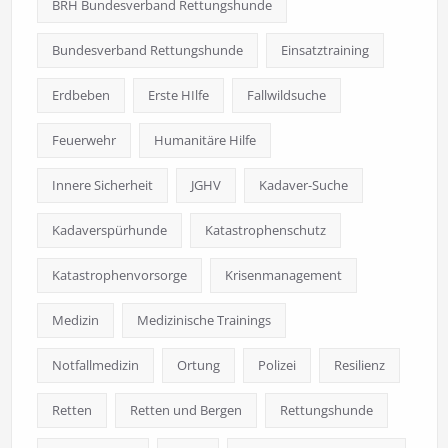
BRH Bundesverband Rettungshunde
Bundesverband Rettungshunde
Einsatztraining
Erdbeben
Erste HIlfe
Fallwildsuche
Feuerwehr
Humanitäre Hilfe
Innere Sicherheit
JGHV
Kadaver-Suche
Kadaverspürhunde
Katastrophenschutz
Katastrophenvorsorge
Krisenmanagement
Medizin
Medizinische Trainings
Notfallmedizin
Ortung
Polizei
Resilienz
Retten
Retten und Bergen
Rettungshunde