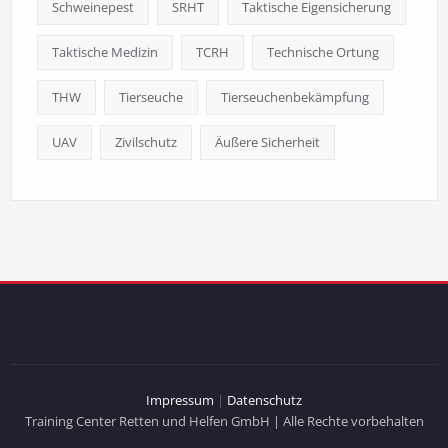
Schweinepest
SRHT
Taktische Eigensicherung
Taktische Medizin
TCRH
Technische Ortung
THW
Tierseuche
Tierseuchenbekämpfung
UAV
Zivilschutz
Äußere Sicherheit
Impressum
|
Datenschutz
Training Center Retten und Helfen GmbH | Alle Rechte vorbehalten