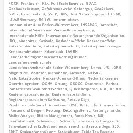
FOCP
,
Frankreich
,
FSX
,
Full Scale Exercise
,
GDAC
,
Gebäudeeinsturz
,
Gefahrenabwehr
,
Gefahrgut
,
GeoSphere
,
GMLZ
,
Griechenland
,
GSCP
,
HNS
,
Host Nation Support
,
HUSAR
,
I.S.A.R Germany
,
IM BW
,
Innenminister
,
Innenministerium Baden-Württemberg
,
INSARAG
,
Intensität
,
International Search and Rescue Advisory Group
,
Internationale Hilfe
,
Internationale Rettungshunde Organisation
,
IRO
,
Johanniter
,
Kaskade
,
Kaskaden-Effekt
,
Kaskadeneffekt
,
Katastrophenhilfe
,
Katastrophenschutz
,
Katastrophenvorsorge
,
Kreisbrandmeister
,
Krisenstab
,
LAGRH
,
Landesarbeitsgemeinschaft Rettungshunde
,
Landesfeuerwehrschule
,
Landesfeuerwehrschule Baden-Württemberg
,
Lema
,
LfS
,
LGRB
,
Magnitude
,
Malteser
,
Mannheim
,
Mosbach
,
MUSAR
,
Naturkatastrophe
,
Neckar-Odenwald-Kreis
,
Neckartalkaserne
,
Oberrheingraben
,
OCHA
,
Ortung
,
OSOCC
,
Österreich
,
Parität
,
Paritätischer Wohlfahrtsverband
,
Quick Response
,
RDC
,
REDOG
,
Regierungspräsidentin
,
Regierungspräsidium
,
Regierungspräsidium Karlsruhe
,
Rescue Dogs
,
Resilience Solutions International (RSI)
,
Retten
,
Retten aus Tiefen
,
Retten und Bergen
,
Rettung
,
Rettungsdienst
,
Rettungshunde
,
Risiko-Analyse
,
Risiko-Management
,
Rotes Kreuz
,
RSI
,
Sanitätsdienst
,
Schwarzach
,
Schweiz
,
Schweizer Rettungskette
,
Schweizerischer Erdbebendienst
,
search and rescue dogs
,
SED
,
SRHT
,
Stabsrahmenübung
,
Stabsübung
,
Table Top Exercise
,