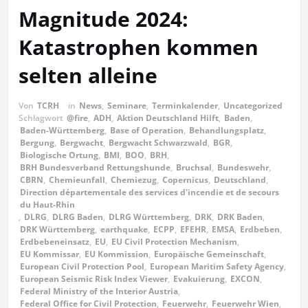
Magnitude 2024:
Katastrophen kommen
selten alleine
Von
TCRH
in
News
,
Seminare
,
Terminkalender
,
Uncategorized
Schlagwort
@fire
,
ADH
,
Aktion Deutschland Hilft
,
Baden
,
Baden-Württemberg
,
Base of Operation
,
Behandlungsplatz
,
Bergung
,
Bergwacht
,
Bergwacht Schwarzwald
,
BGR
,
Biologische Ortung
,
BMI
,
BOO
,
BRH
,
BRH Bundesverband Rettungshunde
,
Bruchsal
,
Bundeswehr
,
CBRN
,
Chemieunfall
,
Chemiezug
,
Copernicus
,
Deutschland
,
Direction départementale des services d'incendie et de secours
du Haut-Rhin
,
DLRG
,
DLRG Baden
,
DLRG Württemberg
,
DRK
,
DRK Baden
,
DRK Württemberg
,
earthquake
,
ECPP
,
EFEHR
,
EMSA
,
Erdbeben
,
Erdbebeneinsatz
,
EU
,
EU Civil Protection Mechanism
,
EU Kommissar
,
EU Kommission
,
Europäische Gemeinschaft
,
European Civil Protection Pool
,
European Maritim Safety Agency
,
European Seismic Risk Index Viewer
,
Evakuierung
,
EXCON
,
Federal Ministry of the Interior Austria
,
Federal Office for Civil Protection
,
Feuerwehr
,
Feuerwehr Wien
,