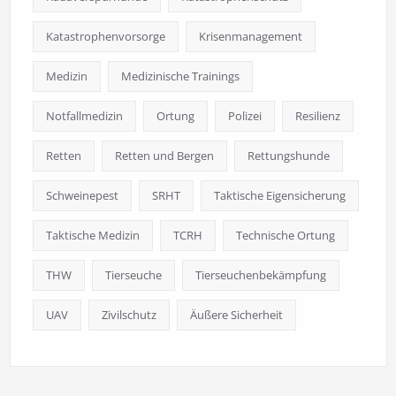
Katastrophenvorsorge
Krisenmanagement
Medizin
Medizinische Trainings
Notfallmedizin
Ortung
Polizei
Resilienz
Retten
Retten und Bergen
Rettungshunde
Schweinepest
SRHT
Taktische Eigensicherung
Taktische Medizin
TCRH
Technische Ortung
THW
Tierseuche
Tierseuchenbekämpfung
UAV
Zivilschutz
Äußere Sicherheit