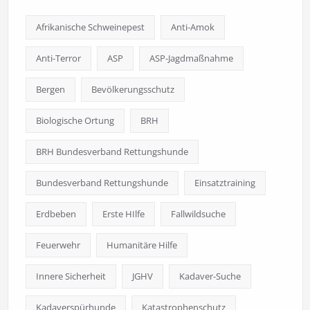
Afrikanische Schweinepest
Anti-Amok
Anti-Terror
ASP
ASP-Jagdmaßnahme
Bergen
Bevölkerungsschutz
Biologische Ortung
BRH
BRH Bundesverband Rettungshunde
Bundesverband Rettungshunde
Einsatztraining
Erdbeben
Erste HIlfe
Fallwildsuche
Feuerwehr
Humanitäre Hilfe
Innere Sicherheit
JGHV
Kadaver-Suche
Kadaverspürhunde
Katastrophenschutz