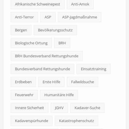
Afrikanische Schweinepest
Anti-Amok
Anti-Terror
ASP
ASP-Jagdmaßnahme
Bergen
Bevölkerungsschutz
Biologische Ortung
BRH
BRH Bundesverband Rettungshunde
Bundesverband Rettungshunde
Einsatztraining
Erdbeben
Erste HIlfe
Fallwildsuche
Feuerwehr
Humanitäre Hilfe
Innere Sicherheit
JGHV
Kadaver-Suche
Kadaverspürhunde
Katastrophenschutz