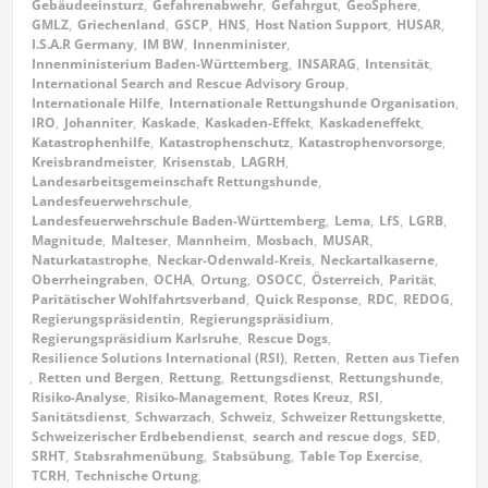
Gebäudeeinsturz
,
Gefahrenabwehr
,
Gefahrgut
,
GeoSphere
,
GMLZ
,
Griechenland
,
GSCP
,
HNS
,
Host Nation Support
,
HUSAR
,
I.S.A.R Germany
,
IM BW
,
Innenminister
,
Innenministerium Baden-Württemberg
,
INSARAG
,
Intensität
,
International Search and Rescue Advisory Group
,
Internationale Hilfe
,
Internationale Rettungshunde Organisation
,
IRO
,
Johanniter
,
Kaskade
,
Kaskaden-Effekt
,
Kaskadeneffekt
,
Katastrophenhilfe
,
Katastrophenschutz
,
Katastrophenvorsorge
,
Kreisbrandmeister
,
Krisenstab
,
LAGRH
,
Landesarbeitsgemeinschaft Rettungshunde
,
Landesfeuerwehrschule
,
Landesfeuerwehrschule Baden-Württemberg
,
Lema
,
LfS
,
LGRB
,
Magnitude
,
Malteser
,
Mannheim
,
Mosbach
,
MUSAR
,
Naturkatastrophe
,
Neckar-Odenwald-Kreis
,
Neckartalkaserne
,
Oberrheingraben
,
OCHA
,
Ortung
,
OSOCC
,
Österreich
,
Parität
,
Paritätischer Wohlfahrtsverband
,
Quick Response
,
RDC
,
REDOG
,
Regierungspräsidentin
,
Regierungspräsidium
,
Regierungspräsidium Karlsruhe
,
Rescue Dogs
,
Resilience Solutions International (RSI)
,
Retten
,
Retten aus Tiefen
,
Retten und Bergen
,
Rettung
,
Rettungsdienst
,
Rettungshunde
,
Risiko-Analyse
,
Risiko-Management
,
Rotes Kreuz
,
RSI
,
Sanitätsdienst
,
Schwarzach
,
Schweiz
,
Schweizer Rettungskette
,
Schweizerischer Erdbebendienst
,
search and rescue dogs
,
SED
,
SRHT
,
Stabsrahmenübung
,
Stabsübung
,
Table Top Exercise
,
TCRH
,
Technische Ortung
,