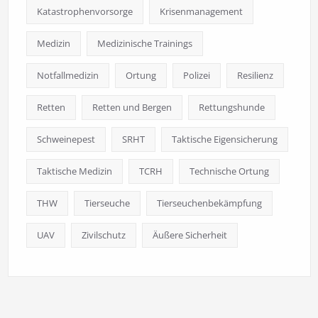
Katastrophenvorsorge
Krisenmanagement
Medizin
Medizinische Trainings
Notfallmedizin
Ortung
Polizei
Resilienz
Retten
Retten und Bergen
Rettungshunde
Schweinepest
SRHT
Taktische Eigensicherung
Taktische Medizin
TCRH
Technische Ortung
THW
Tierseuche
Tierseuchenbekämpfung
UAV
Zivilschutz
Äußere Sicherheit