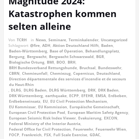
Magnitude 2024:
Katastrophen kommen
selten alleine
Von
TCRH
in
News
,
Seminare
,
Terminkalender
,
Uncategorized
Schlagwort
@fire
,
ADH
,
Aktion Deutschland Hilft
,
Baden
,
Baden-Württemberg
,
Base of Operation
,
Behandlungsplatz
,
Bergung
,
Bergwacht
,
Bergwacht Schwarzwald
,
BGR
,
Biologische Ortung
,
BMI
,
BOO
,
BRH
,
BRH Bundesverband Rettungshunde
,
Bruchsal
,
Bundeswehr
,
CBRN
,
Chemieunfall
,
Chemiezug
,
Copernicus
,
Deutschland
,
Direction départementale des services d'incendie et de secours
du Haut-Rhin
,
DLRG
,
DLRG Baden
,
DLRG Württemberg
,
DRK
,
DRK Baden
,
DRK Württemberg
,
earthquake
,
ECPP
,
EFEHR
,
EMSA
,
Erdbeben
,
Erdbebeneinsatz
,
EU
,
EU Civil Protection Mechanism
,
EU Kommissar
,
EU Kommission
,
Europäische Gemeinschaft
,
European Civil Protection Pool
,
European Maritim Safety Agency
,
European Seismic Risk Index Viewer
,
Evakuierung
,
EXCON
,
Federal Ministry of the Interior Austria
,
Federal Office for Civil Protection
,
Feuerwehr
,
Feuerwehr Wien
,
FOCP
,
Frankreich
,
FSX
,
Full Scale Exercise
,
GDAC
,