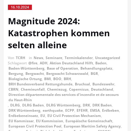
16.10.2024
Magnitude 2024:
Katastrophen kommen
selten alleine
Von
TCRH
in
News
,
Seminare
,
Terminkalender
,
Uncategorized
Schlagwort
@fire
,
ADH
,
Aktion Deutschland Hilft
,
Baden
,
Baden-Württemberg
,
Base of Operation
,
Behandlungsplatz
,
Bergung
,
Bergwacht
,
Bergwacht Schwarzwald
,
BGR
,
Biologische Ortung
,
BMI
,
BOO
,
BRH
,
BRH Bundesverband Rettungshunde
,
Bruchsal
,
Bundeswehr
,
CBRN
,
Chemieunfall
,
Chemiezug
,
Copernicus
,
Deutschland
,
Direction départementale des services d'incendie et de secours
du Haut-Rhin
,
DLRG
,
DLRG Baden
,
DLRG Württemberg
,
DRK
,
DRK Baden
,
DRK Württemberg
,
earthquake
,
ECPP
,
EFEHR
,
EMSA
,
Erdbeben
,
Erdbebeneinsatz
,
EU
,
EU Civil Protection Mechanism
,
EU Kommissar
,
EU Kommission
,
Europäische Gemeinschaft
,
European Civil Protection Pool
,
European Maritim Safety Agency
,