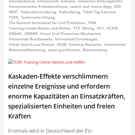
Sanitätsdienst
,
Schwarzach
,
Schweiz
,
Schweizer Rettungskette
,
Schweizerischer Erdbebendienst
,
search and rescue dogs
,
SED
,
SRHT
,
Stabsrahmenübung
,
Stabsübung
,
Table Top Exercise
,
TCRH
,
Technische Ortung
,
The General Secretariat for Civil Protection
,
THW
,
Training Center Retten und Helfen
,
TTX
,
Übung
,
UCC
,
UCPM
,
UNDAC
,
UNDRR
,
Union Civil Protection Mechanism
,
Universität Bundeswehr
,
Universität Furtwangen
,
Urban Search and Rescue
,
USAR
,
Vereinte Nationen
,
Verschüttet
,
Wasseraufbereitung
,
water purification
,
Württemberg
Kaskaden-Effekte verschlimmern
einzelne Ereignisse und erfordern
enorme Kapazitäten an Einsatzkräften,
spezialisierten Einheiten und freien
Kräften
Erstmals wird in Deutschland der EU-