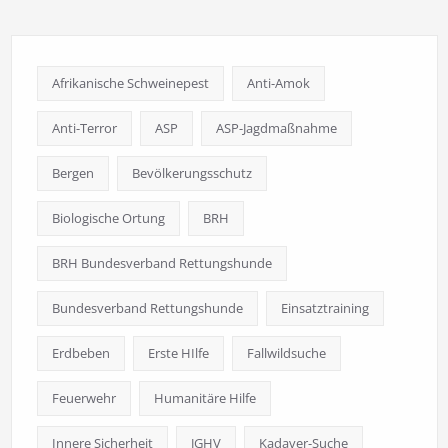
Afrikanische Schweinepest
Anti-Amok
Anti-Terror
ASP
ASP-Jagdmaßnahme
Bergen
Bevölkerungsschutz
Biologische Ortung
BRH
BRH Bundesverband Rettungshunde
Bundesverband Rettungshunde
Einsatztraining
Erdbeben
Erste HIlfe
Fallwildsuche
Feuerwehr
Humanitäre Hilfe
Innere Sicherheit
JGHV
Kadaver-Suche