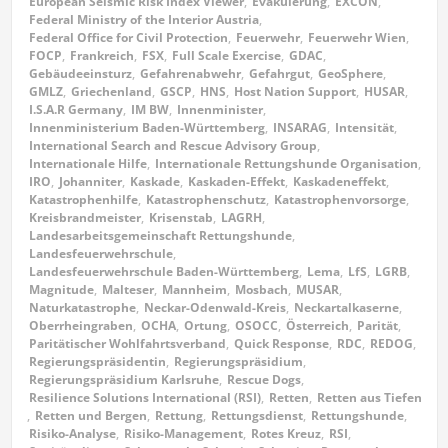
European Seismic Risk Index Viewer
,
Evakuierung
,
EXCON
,
Federal Ministry of the Interior Austria
,
Federal Office for Civil Protection
,
Feuerwehr
,
Feuerwehr Wien
,
FOCP
,
Frankreich
,
FSX
,
Full Scale Exercise
,
GDAC
,
Gebäudeeinsturz
,
Gefahrenabwehr
,
Gefahrgut
,
GeoSphere
,
GMLZ
,
Griechenland
,
GSCP
,
HNS
,
Host Nation Support
,
HUSAR
,
I.S.A.R Germany
,
IM BW
,
Innenminister
,
Innenministerium Baden-Württemberg
,
INSARAG
,
Intensität
,
International Search and Rescue Advisory Group
,
Internationale Hilfe
,
Internationale Rettungshunde Organisation
,
IRO
,
Johanniter
,
Kaskade
,
Kaskaden-Effekt
,
Kaskadeneffekt
,
Katastrophenhilfe
,
Katastrophenschutz
,
Katastrophenvorsorge
,
Kreisbrandmeister
,
Krisenstab
,
LAGRH
,
Landesarbeitsgemeinschaft Rettungshunde
,
Landesfeuerwehrschule
,
Landesfeuerwehrschule Baden-Württemberg
,
Lema
,
LfS
,
LGRB
,
Magnitude
,
Malteser
,
Mannheim
,
Mosbach
,
MUSAR
,
Naturkatastrophe
,
Neckar-Odenwald-Kreis
,
Neckartalkaserne
,
Oberrheingraben
,
OCHA
,
Ortung
,
OSOCC
,
Österreich
,
Parität
,
Paritätischer Wohlfahrtsverband
,
Quick Response
,
RDC
,
REDOG
,
Regierungspräsidentin
,
Regierungspräsidium
,
Regierungspräsidium Karlsruhe
,
Rescue Dogs
,
Resilience Solutions International (RSI)
,
Retten
,
Retten aus Tiefen
,
Retten und Bergen
,
Rettung
,
Rettungsdienst
,
Rettungshunde
,
Risiko-Analyse
,
Risiko-Management
,
Rotes Kreuz
,
RSI
,