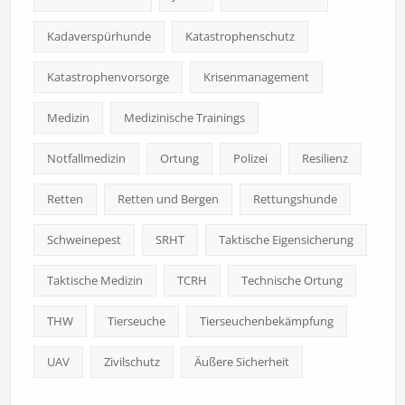
Kadaverspürhunde
Katastrophenschutz
Katastrophenvorsorge
Krisenmanagement
Medizin
Medizinische Trainings
Notfallmedizin
Ortung
Polizei
Resilienz
Retten
Retten und Bergen
Rettungshunde
Schweinepest
SRHT
Taktische Eigensicherung
Taktische Medizin
TCRH
Technische Ortung
THW
Tierseuche
Tierseuchenbekämpfung
UAV
Zivilschutz
Äußere Sicherheit