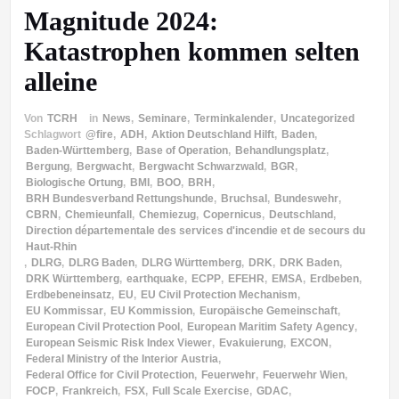
Magnitude 2024:
Katastrophen kommen selten
alleine
Von
TCRH
in
News
,
Seminare
,
Terminkalender
,
Uncategorized
Schlagwort
@fire
,
ADH
,
Aktion Deutschland Hilft
,
Baden
,
Baden-Württemberg
,
Base of Operation
,
Behandlungsplatz
,
Bergung
,
Bergwacht
,
Bergwacht Schwarzwald
,
BGR
,
Biologische Ortung
,
BMI
,
BOO
,
BRH
,
BRH Bundesverband Rettungshunde
,
Bruchsal
,
Bundeswehr
,
CBRN
,
Chemieunfall
,
Chemiezug
,
Copernicus
,
Deutschland
,
Direction départementale des services d'incendie et de secours du
Haut-Rhin
,
DLRG
,
DLRG Baden
,
DLRG Württemberg
,
DRK
,
DRK Baden
,
DRK Württemberg
,
earthquake
,
ECPP
,
EFEHR
,
EMSA
,
Erdbeben
,
Erdbebeneinsatz
,
EU
,
EU Civil Protection Mechanism
,
EU Kommissar
,
EU Kommission
,
Europäische Gemeinschaft
,
European Civil Protection Pool
,
European Maritim Safety Agency
,
European Seismic Risk Index Viewer
,
Evakuierung
,
EXCON
,
Federal Ministry of the Interior Austria
,
Federal Office for Civil Protection
,
Feuerwehr
,
Feuerwehr Wien
,
FOCP
,
Frankreich
,
FSX
,
Full Scale Exercise
,
GDAC
,