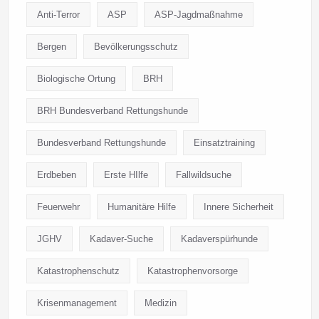
Anti-Terror
ASP
ASP-Jagdmaßnahme
Bergen
Bevölkerungsschutz
Biologische Ortung
BRH
BRH Bundesverband Rettungshunde
Bundesverband Rettungshunde
Einsatztraining
Erdbeben
Erste HIlfe
Fallwildsuche
Feuerwehr
Humanitäre Hilfe
Innere Sicherheit
JGHV
Kadaver-Suche
Kadaverspürhunde
Katastrophenschutz
Katastrophenvorsorge
Krisenmanagement
Medizin