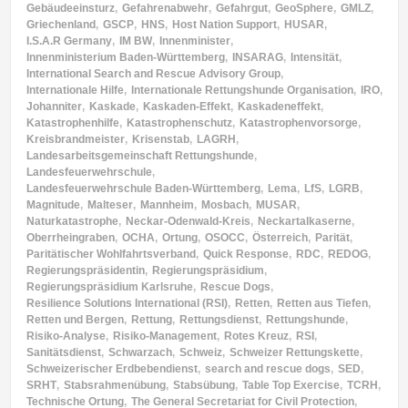
Gebäudeeinsturz
,
Gefahrenabwehr
,
Gefahrgut
,
GeoSphere
,
GMLZ
,
Griechenland
,
GSCP
,
HNS
,
Host Nation Support
,
HUSAR
,
I.S.A.R Germany
,
IM BW
,
Innenminister
,
Innenministerium Baden-Württemberg
,
INSARAG
,
Intensität
,
International Search and Rescue Advisory Group
,
Internationale Hilfe
,
Internationale Rettungshunde Organisation
,
IRO
,
Johanniter
,
Kaskade
,
Kaskaden-Effekt
,
Kaskadeneffekt
,
Katastrophenhilfe
,
Katastrophenschutz
,
Katastrophenvorsorge
,
Kreisbrandmeister
,
Krisenstab
,
LAGRH
,
Landesarbeitsgemeinschaft Rettungshunde
,
Landesfeuerwehrschule
,
Landesfeuerwehrschule Baden-Württemberg
,
Lema
,
LfS
,
LGRB
,
Magnitude
,
Malteser
,
Mannheim
,
Mosbach
,
MUSAR
,
Naturkatastrophe
,
Neckar-Odenwald-Kreis
,
Neckartalkaserne
,
Oberrheingraben
,
OCHA
,
Ortung
,
OSOCC
,
Österreich
,
Parität
,
Paritätischer Wohlfahrtsverband
,
Quick Response
,
RDC
,
REDOG
,
Regierungspräsidentin
,
Regierungspräsidium
,
Regierungspräsidium Karlsruhe
,
Rescue Dogs
,
Resilience Solutions International (RSI)
,
Retten
,
Retten aus Tiefen
,
Retten und Bergen
,
Rettung
,
Rettungsdienst
,
Rettungshunde
,
Risiko-Analyse
,
Risiko-Management
,
Rotes Kreuz
,
RSI
,
Sanitätsdienst
,
Schwarzach
,
Schweiz
,
Schweizer Rettungskette
,
Schweizerischer Erdbebendienst
,
search and rescue dogs
,
SED
,
SRHT
,
Stabsrahmenübung
,
Stabsübung
,
Table Top Exercise
,
TCRH
,
Technische Ortung
,
The General Secretariat for Civil Protection
,