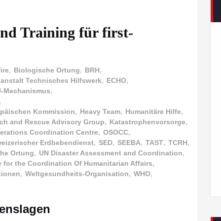
d Training für first-
ire
,
Biologische Ortung
,
BRH
,
nstalt Technisches Hilfswerk
,
ECHO
,
-Mechanismus
,
,
uropäischen Kommission
,
Heavy Team
,
Humanitäre Hilfe
,
arch and Rescue Advisory Group
,
Katastrophenvorsorge
,
erations Coordination Centre
,
OSOCC
,
eizerischer Erdbebendienst
,
SED
,
SEEBA
,
TAST
,
TCRH
,
he Ortung
,
UN Disaster Assessment and Coordination
,
e for the Coordination Of Humanitarian Affairs
,
tionen
,
Weltgesundheits-Organisation
,
WHO
,
enslagen