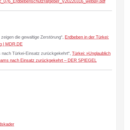
2022_076_Erdbebenschutzratgeber_V20220316_webBF.pdf
r zeigen die gewaltige Zerstörung“,
Erdbeben in der Türkei:
ung | MDR.DE
nach Türkei-Einsatz zurückgekehrt“,
Türkei: »Unglaublich
teams nach Einsatz zurückgekehrt – DER SPIEGEL
dskader