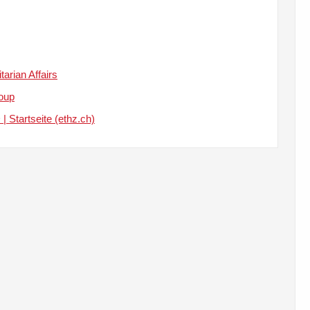
arian Affairs
roup
| Startseite (ethz.ch)