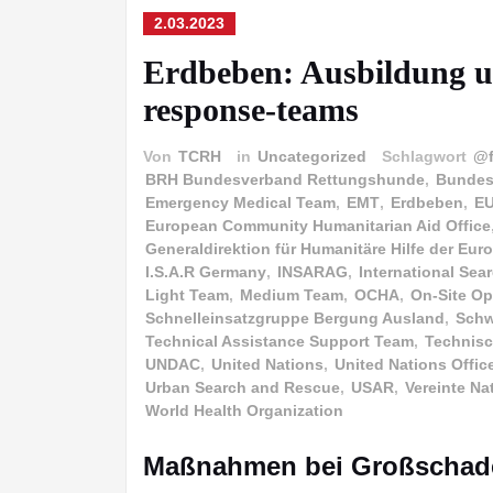
2.03.2023
Erdbeben: Ausbildung un
response-teams
Von
TCRH
in
Uncategorized
Schlagwort
@f
BRH Bundesverband Rettungshunde
,
Bundesa
Emergency Medical Team
,
EMT
,
Erdbeben
,
EU
European Community Humanitarian Aid Office
Generaldirektion für Humanitäre Hilfe der E
I.S.A.R Germany
,
INSARAG
,
International Se
Light Team
,
Medium Team
,
OCHA
,
On-Site Op
Schnelleinsatzgruppe Bergung Ausland
,
Schw
Technical Assistance Support Team
,
Technisc
UNDAC
,
United Nations
,
United Nations Offic
Urban Search and Rescue
,
USAR
,
Vereinte Na
World Health Organization
Maßnahmen bei Großschad