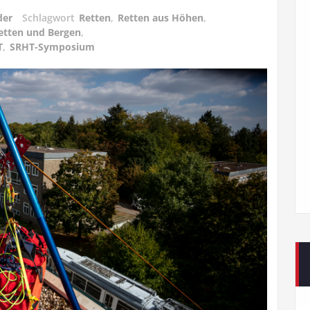
der
Schlagwort
Retten
,
Retten aus Höhen
,
etten und Bergen
,
T
,
SRHT-Symposium