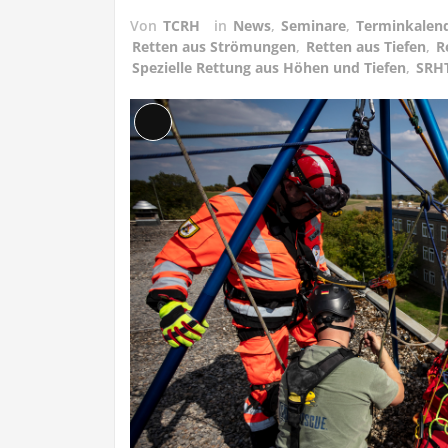
Von
TCRH
in
News
,
Seminare
,
Terminkalen
Retten aus Strömungen
,
Retten aus Tiefen
,
R
Spezielle Rettung aus Höhen und Tiefen
,
SRH
Lange
Beschreibung