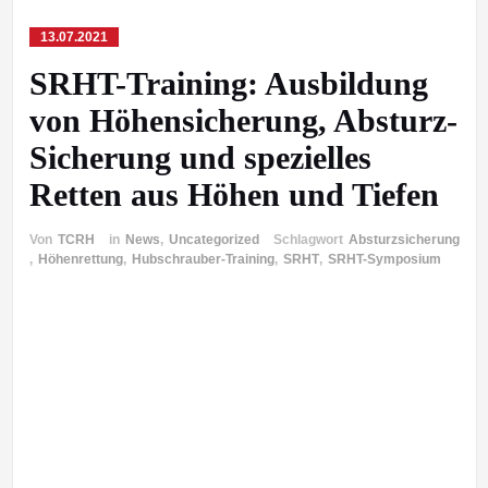
13.07.2021
SRHT-Training: Ausbildung
von Höhensicherung, Absturz-
Sicherung und spezielles
Retten aus Höhen und Tiefen
Von
TCRH
in
News
,
Uncategorized
Schlagwort
Absturzsicherung
,
Höhenrettung
,
Hubschrauber-Training
,
SRHT
,
SRHT-Symposium