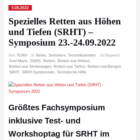
5.08.2022
Spezielles Retten aus Höhen
und Tiefen (SRHT) –
Symposium 23.-24.09.2022
Von
TCRH
in
News
,
Seminare
,
Terminkalender
Schlagwort
Axel Manz
,
GSRS
,
Retten
,
Retten aus Höhen
,
Retten aus Strömungen
,
Retten aus Tiefen
,
Retten und Bergen
,
SRHT
,
SRHT-Symposium
,
Technische Hilfe
Größtes Fachsymposium
inklusive Test- und
Workshoptag für SRHT im