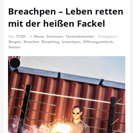
Breachpen – Leben retten
mit der heißen Fackel
Von
TCRH
in
News
,
Seminare
,
Terminkalender
Schlagwort
Bergen
,
Breacher
,
Breaching
,
breachpen
,
Öffnungstechnik
,
Retten
Lange
Beschreibung