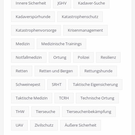
Innere Sicherheit
JGHV
Kadaver-Suche
Kadaverspürhunde
Katastrophenschutz
Katastrophenvorsorge
Krisenmanagement
Medizin
Medizinische Trainings
Notfallmedizin
Ortung
Polizei
Resilienz
Retten
Retten und Bergen
Rettungshunde
Schweinepest
SRHT
Taktische Eigensicherung
Taktische Medizin
TCRH
Technische Ortung
THW
Tierseuche
Tierseuchenbekämpfung
UAV
Zivilschutz
Äußere Sicherheit