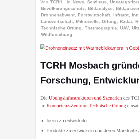
Von
TCRH
in
News
,
Seminare
,
Uncategorize
Bevölkerungsschutz
,
Bildanalyse
,
Bildauswe
Drohnenabwehr
,
Forstwirtschaft
,
Infrarot
,
Inn
Landwirtschaft
,
Mikrowelle
,
Ortung
,
Radar
,
R
Technische Ortung
,
Thermographie
,
UAV
,
Ult
Wildforschung
TCRH Mosbach gründe
Forschung, Entwickl
Die
Übungsinfrastrukturen und Szenarien
des TCR
im
Kompetenz-Zentrum Technische Ortung
einsat
Ideen zu entwickeln
Produkte zu entwickeln und deren Marktreife 