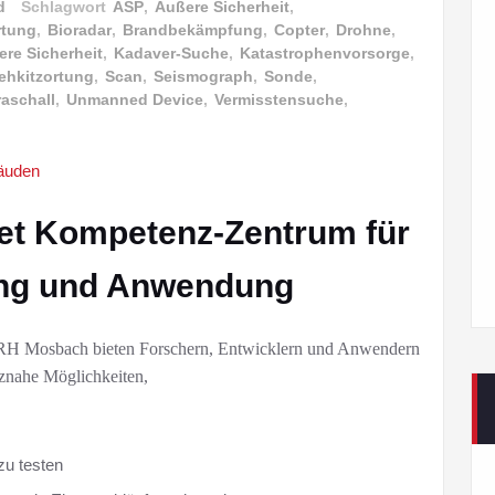
d
Schlagwort
ASP
,
Äußere Sicherheit
,
rtung
,
Bioradar
,
Brandbekämpfung
,
Copter
,
Drohne
,
ere Sicherheit
,
Kadaver-Suche
,
Katastrophenvorsorge
,
ehkitzortung
,
Scan
,
Seismograph
,
Sonde
,
raschall
,
Unmanned Device
,
Vermisstensuche
,
t Kompetenz-Zentrum für
ung und Anwendung
H Mosbach bieten Forschern, Entwicklern und Anwendern
znahe Möglichkeiten,
zu testen