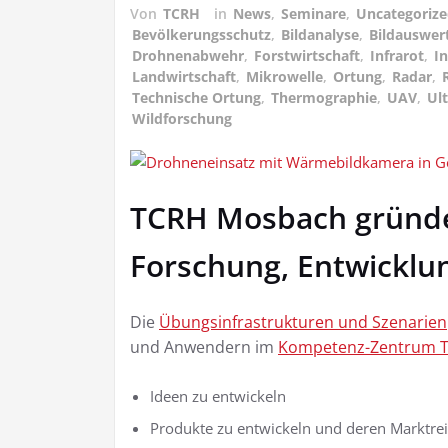
Von
TCRH
in
News
,
Seminare
,
Uncategoriz
Bevölkerungsschutz
,
Bildanalyse
,
Bildauswer
Drohnenabwehr
,
Forstwirtschaft
,
Infrarot
,
In
Landwirtschaft
,
Mikrowelle
,
Ortung
,
Radar
,
Technische Ortung
,
Thermographie
,
UAV
,
Ult
Wildforschung
TCRH Mosbach gründe
Forschung, Entwickl
Die
Übungsinfrastrukturen und Szenarien
und Anwendern im
Kompetenz-Zentrum T
Ideen zu entwickeln
Produkte zu entwickeln und deren Marktrei