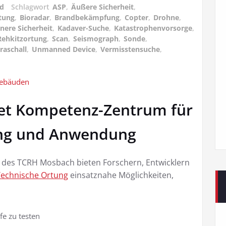
ed
Schlagwort
ASP
,
Äußere Sicherheit
,
tung
,
Bioradar
,
Brandbekämpfung
,
Copter
,
Drohne
,
nere Sicherheit
,
Kadaver-Suche
,
Katastrophenvorsorge
,
Rehkitzortung
,
Scan
,
Seismograph
,
Sonde
,
raschall
,
Unmanned Device
,
Vermisstensuche
,
t Kompetenz-Zentrum für
ung und Anwendung
des TCRH Mosbach bieten Forschern, Entwicklern
echnische Ortung
einsatznahe Möglichkeiten,
fe zu testen