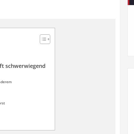
oft schwerwiegend
anderem
rst