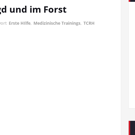
agd und im Forst
wort
Erste HIlfe
,
Medizinische Trainings
,
TCRH