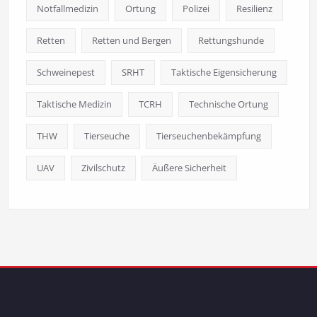
Notfallmedizin
Ortung
Polizei
Resilienz
Retten
Retten und Bergen
Rettungshunde
Schweinepest
SRHT
Taktische Eigensicherung
Taktische Medizin
TCRH
Technische Ortung
THW
Tierseuche
Tierseuchenbekämpfung
UAV
Zivilschutz
Äußere Sicherheit