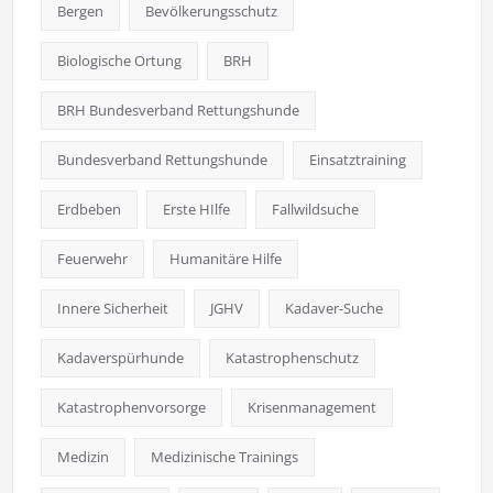
Bergen
Bevölkerungsschutz
Biologische Ortung
BRH
BRH Bundesverband Rettungshunde
Bundesverband Rettungshunde
Einsatztraining
Erdbeben
Erste HIlfe
Fallwildsuche
Feuerwehr
Humanitäre Hilfe
Innere Sicherheit
JGHV
Kadaver-Suche
Kadaverspürhunde
Katastrophenschutz
Katastrophenvorsorge
Krisenmanagement
Medizin
Medizinische Trainings