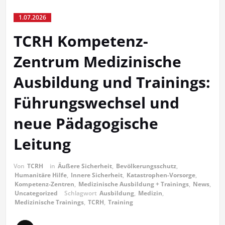
1.07.2026
TCRH Kompetenz-
Zentrum Medizinische
Ausbildung und Trainings:
Führungswechsel und
neue Pädagogische
Leitung
Von
TCRH
in
Äußere Sicherheit
,
Bevölkerungsschutz
,
Humanitäre Hilfe
,
Innere Sicherheit
,
Katastrophen-Vorsorge
,
Kompetenz-Zentren
,
Medizinische Ausbildung + Trainings
,
News
,
Uncategorized
Schlagwort
Ausbildung
,
Medizin
,
Medizinische Trainings
,
TCRH
,
Training