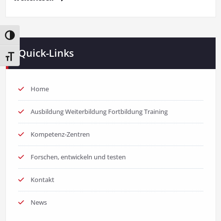
Umschalten auf hohe Kontraste
Quick-Links
Schrift vergrößern
Home
Ausbildung Weiterbildung Fortbildung Training
Kompetenz-Zentren
Forschen, entwickeln und testen
Kontakt
News