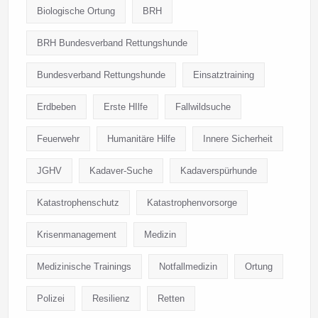
Biologische Ortung
BRH
BRH Bundesverband Rettungshunde
Bundesverband Rettungshunde
Einsatztraining
Erdbeben
Erste HIlfe
Fallwildsuche
Feuerwehr
Humanitäre Hilfe
Innere Sicherheit
JGHV
Kadaver-Suche
Kadaverspürhunde
Katastrophenschutz
Katastrophenvorsorge
Krisenmanagement
Medizin
Medizinische Trainings
Notfallmedizin
Ortung
Polizei
Resilienz
Retten